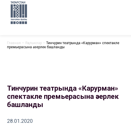
Главная
—
Яңалыклар
—
Тинчурин театрында «Карурман» спектакле
премьерасына әзерлек башланды
Тинчурин театрында «Карурман»
спектакле премьерасына әзерлек
башланды
28.01.2020