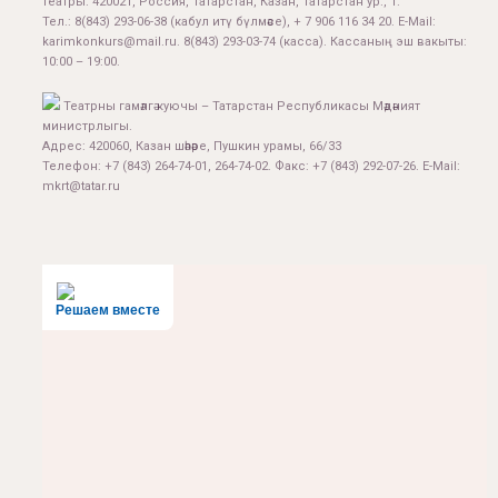
театры. 420021, Россия, Татарстан, Казан, Татарстан ур., 1.
Тел.:
8(843) 293-06-38
(кабул итү бүлмәсе), + 7 906 116 34 20. E-Mail:
karimkonkurs@mail.ru
.
8(843) 293-03-74
(касса). Кассаның эш вакыты:
10:00 – 19:00.
Театрны гамәлгә куючы – Татарстан Республикасы Мәдәният
министрлыгы.
Адрес: 420060, Казан шәһәре, Пушкин урамы, 66/33
Телефон: +7 (843) 264-74-01, 264-74-02. Факс: +7 (843) 292-07-26. E-Mail:
mkrt@tatar.ru
Решаем вместе