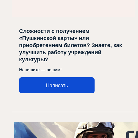
Сложности с получением
«Пушкинской карты» или
приобретением билетов? Знаете, как
улучшить работу учреждений
культуры?
Напишите — решим!
Написать