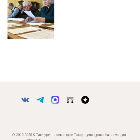
© 2010-2025 К.Тинчурин исемендәге Татар дәүләт драма һәм комедия