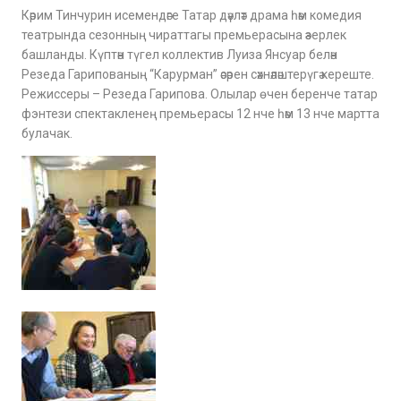
Кәрим Тинчурин исемендәге Татар дәүләт драма һәм комедия
театрында сезонның чираттагы премьерасына әзерлек
башланды. Күптән түгел коллектив Луиза Янсуар белән
Резеда Гарипованың “Карурман” әсәрен сәхнәләштерүгә кереште.
Режиссеры – Резеда Гарипова. Олылар өчен беренче татар
фэнтези спектакленең премьерасы 12 нче һәм 13 нче мартта
булачак.