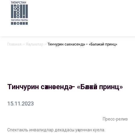
Главная
—
Яңалыклар
—
Тинчурин сәхнәсендә – «Бәләкәй принц»
Тинчурин сәхнәсендә – «Бәләкәй принц»
15.11.2023
Пресс-релиз
Спектакль инвалидлар декадасы уңаеннан куела.