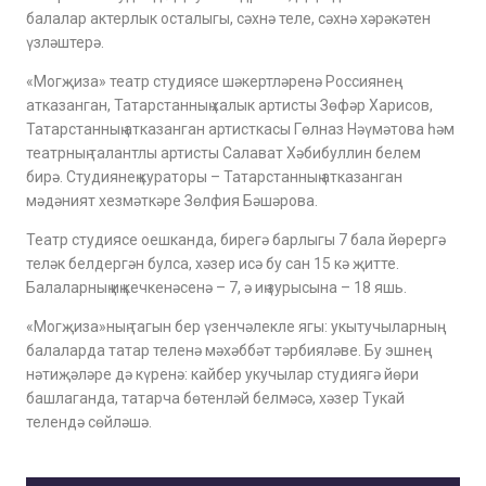
балалар актерлык осталыгы, сәхнә теле, сәхнә хәрәкәтен
үзләштерә.
«Могҗиза» театр студиясе шәкертләренә Россиянең
атказанган, Татарстанның халык артисты Зөфәр Харисов,
Татарстанның атказанган артисткасы Гөлназ Нәүмәтова һәм
театрның талантлы артисты Салават Хәбибуллин белем
бирә. Студиянең кураторы – Татарстанның атказанган
мәдәният хезмәткәре Зөлфия Бәшәрова.
Театр студиясе оешканда, бирегә барлыгы 7 бала йөрергә
теләк белдергән булса, хәзер исә бу сан 15 кә җитте.
Балаларның иң кечкенәсенә – 7, ә иң зурысына – 18 яшь.
«Могҗиза»ның тагын бер үзенчәлекле ягы: укытучыларның
балаларда татар теленә мәхәббәт тәрбияләве. Бу эшнең
нәтиҗәләре дә күренә: кайбер укучылар студиягә йөри
башлаганда, татарча бөтенләй белмәсә, хәзер Тукай
телендә сөйләшә.