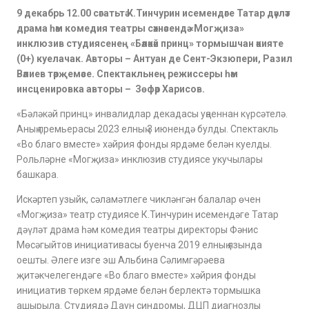
9 декабрь 12.00 сәгатьтә К.Тинчурин исемендәге Татар дәүләт
драма һәм комедия театры сәхнәсендә «Могҗиза»
инклюзив студиясенең «Бәләкәй принц» тормышчан әкияте
(0+) куелачак. Авторы – Антуан де Сент-Экзюпери, Разил
Вәлиев тәрҗемәсе. Спектакльнең режиссеры һәм
инсценировка авторы – Зөфәр Харисов.
«Бәләкәй принц» инвалидлар декадасы уңаеннан күрсәтелә.
Аның премьерасы 2023 елның 3 июнендә булды. Спектакль
«Во благо вместе» хәйрия фонды ярдәме белән куелды.
Рольләрне «Могҗиза» инклюзив студиясе укучылары
башкара.
Искәртеп узыйк, сәламәтлеге чикләнгән балалар өчен
«Могҗиза» театр студиясе К.Тинчурин исемендәге Татар
дәүләт драма һәм комедия театры директоры Фәнис
Мөсәгыйтов инициативасы буенча 2019 елның язында
оешты. Әлеге изге эш Альбина Сәлимгәрәева
җитәкчелегендәге «Во благо вместе» хәйрия фонды
инициатив төркем ярдәме белән берлектә тормышка
ашырыла. Студиядә Даун синдромы, ДЦП диагнозлы