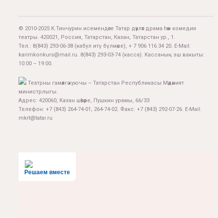
© 2010-2025 К.Тинчурин исемендәге Татар дәүләт драма һәм комедия
театры. 420021, Россия, Татарстан, Казан, Татарстан ур., 1.
Тел.:
8(843) 293-06-38
(кабул итү бүлмәсе), + 7 906 116 34 20. E-Mail:
karimkonkurs@mail.ru
.
8(843) 293-03-74
(касса). Кассаның эш вакыты:
10:00 – 19:00.
Театрны гамәлгә куючы – Татарстан Республикасы Мәдәният
министрлыгы.
Адрес: 420060, Казан шәһәре, Пушкин урамы, 66/33
Телефон: +7 (843) 264-74-01, 264-74-02. Факс: +7 (843) 292-07-26. E-Mail:
mkrt@tatar.ru
Решаем вместе