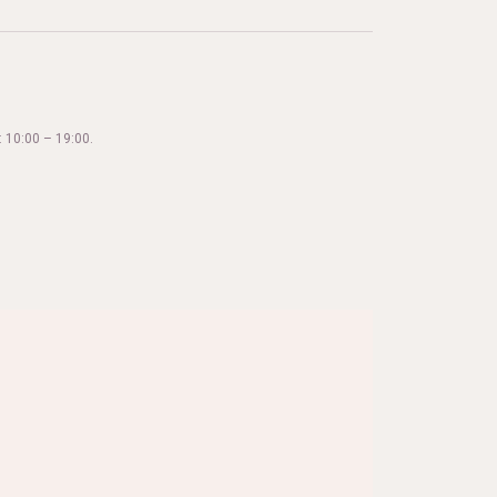
 10:00 – 19:00.