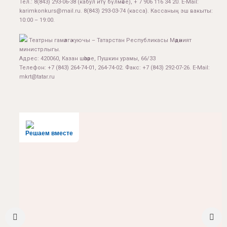
Тел.:
8(843) 293-06-38
(кабул итү бүлмәсе), + 7 906 116 34 20. E-Mail:
karimkonkurs@mail.ru
.
8(843) 293-03-74
(касса). Кассаның эш вакыты:
10:00 – 19:00.
Театрны гамәлгә куючы – Татарстан Республикасы Мәдәният
министрлыгы.
Адрес: 420060, Казан шәһәре, Пушкин урамы, 66/33
Телефон: +7 (843) 264-74-01, 264-74-02. Факс: +7 (843) 292-07-26. E-Mail:
mkrt@tatar.ru
Решаем вместе