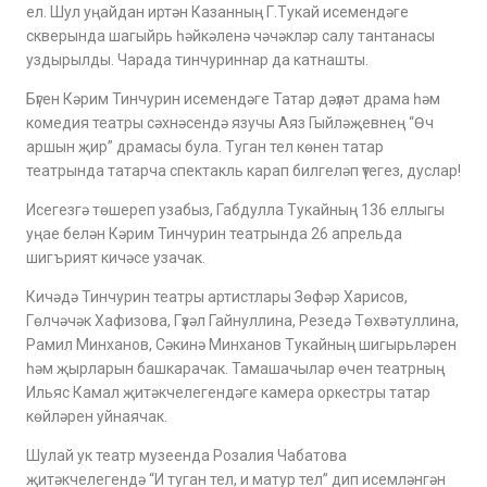
ел. Шул уңайдан иртән Казанның Г.Тукай исемендәге
скверында шагыйрь һәйкәленә чәчәкләр салу тантанасы
уздырылды. Чарада тинчуриннар да катнашты.
Бүген Кәрим Тинчурин исемендәге Татар дәүләт драма һәм
комедия театры сәхнәсендә язучы Аяз Гыйләҗевнең “Өч
аршын җир” драмасы була. Туган тел көнен татар
театрында татарча спектакль карап билгеләп үтегез, дуслар!
Исегезгә төшереп узабыз, Габдулла Тукайның 136 еллыгы
уңае белән Кәрим Тинчурин театрында 26 апрельда
шигърият кичәсе узачак.
Кичәдә Тинчурин театры артистлары Зөфәр Харисов,
Гөлчәчәк Хафизова, Гүзәл Гайнуллина, Резедә Төхвәтуллина,
Рамил Минханов, Сәкинә Минханов Тукайның шигырьләрен
һәм җырларын башкарачак. Тамашачылар өчен театрның
Ильяс Камал җитәкчелегендәге камера оркестры татар
көйләрен уйнаячак.
Шулай ук театр музеенда Розалия Чабатова
җитәкчелегендә “И туган тел, и матур тел” дип исемләнгән