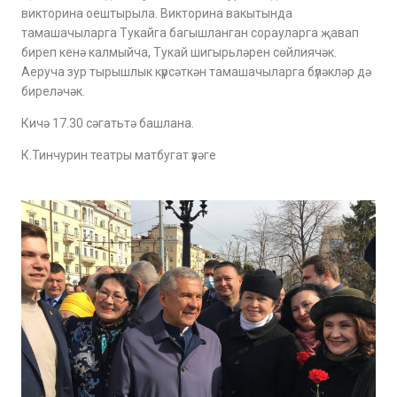
викторина оештырыла. Викторина вакытында
тамашачыларга Тукайга багышланган сорауларга җавап
биреп кенә калмыйча, Тукай шигырьләрен сөйлиячәк.
Аеруча зур тырышлык күрсәткән тамашачыларга бүләкләр дә
биреләчәк.
Кичә 17.30 сәгатьтә башлана.
К.Тинчурин театры матбугат үзәге