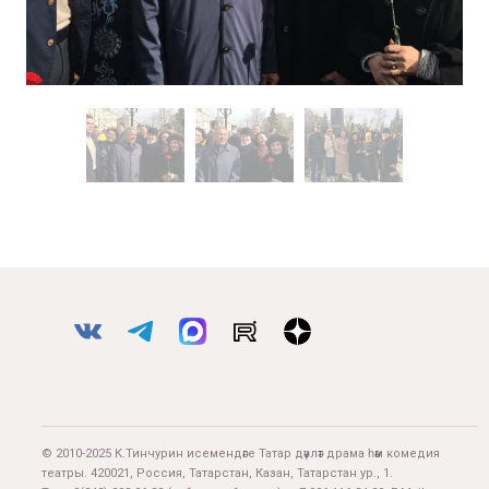
© 2010-2025 К.Тинчурин исемендәге Татар дәүләт драма һәм комедия
театры. 420021, Россия, Татарстан, Казан, Татарстан ур., 1.