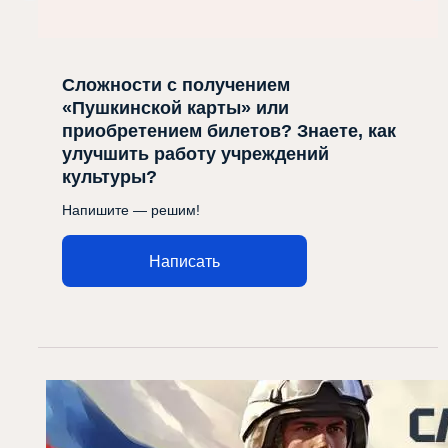
Сложности с получением
«Пушкинской карты» или
приобретением билетов? Знаете, как
улучшить работу учреждений
культуры?
Напишите — решим!
Написать