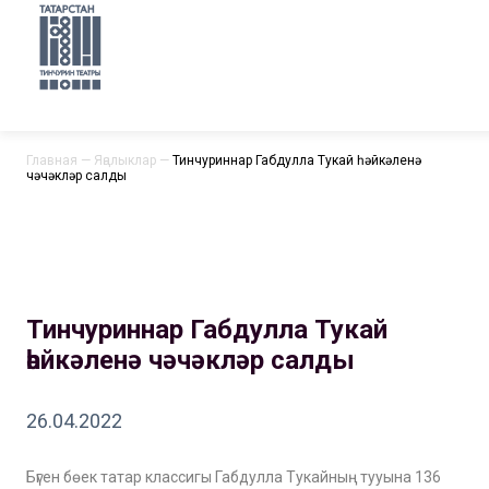
Главная
—
Яңалыклар
—
Тинчуриннар Габдулла Тукай һәйкәленә
чәчәкләр салды
Тинчуриннар Габдулла Тукай
һәйкәленә чәчәкләр салды
26.04.2022
Бүген бөек татар классигы Габдулла Тукайның тууына 136