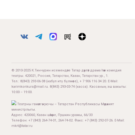
© 2010-2025 К.Тинчурин исемендәге Татар дәүләт драма һәм комедия
театры. 420021, Россия, Татарстан, Казан, Татарстан ур., 1.
Тел.:
8(843) 293-06-38
(кабул итү бүлмәсе), + 7 906 116 34 20. E-Mail:
karimkonkurs@mail.ru
.
8(843) 293-03-74
(касса). Кассаның эш вакыты:
10:00 – 19:00.
Театрны гамәлгә куючы – Татарстан Республикасы Мәдәният
министрлыгы.
Адрес: 420060, Казан шәһәре, Пушкин урамы, 66/33
Телефон: +7 (843) 264-74-01, 264-74-02. Факс: +7 (843) 292-07-26. E-Mail:
mkrt@tatar.ru