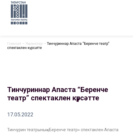
Главная
—
Яңалыклар
—
Тинчуриннар Апаста “Беренче театр”
спектаклен күрсәтте
Тинчуриннар Апаста “Беренче
театр” спектаклен күрсәтте
17.05.2022
Тинчурин театрының «Беренче театр» спектаклен Апаста