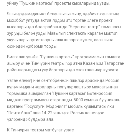
уйнау “Пушкин картасы” проекты кысаларында узды.
Яшьләрдә мәдәният белән кызыксыну, әдәбият-сәнгатькә
мәхәббәт уятуда актив ярдәм итә торган әлеге проект
кысаларында Апас районында “Беренче театр” тамашасы
зур уңыш белән узды. Мавыгып спектакль караган мәктәп
укучылары артистларны алкышларга күмеп, озак кына
сәхнәдән җибәрми торды.
Билгеләп узыйк, “Пушкин картасы” программасын гамәлгә
ашыру өчен Тинчурин театры һәр атна Казан һәм Татарстан
районнарындагы уку йортларында спектакльләр күрсәтә.
Узган елның 1 нче сентябреннән яшьләр арасында Россия
күләм мәдәни чараларны популярлаштыру максатыннан
тормышка ашырылган “Пушкин картасы” Бөтенроссия
мәдәни программасы старт алды. 5000 сумлык бу уникаль
картаны “Госуслуги. Мәдәният” мобиль кушымтасы яки
“Почта банк” аша 14-22 яшьтәге Россия кешеләре
үзләрендә булдыра ала.
К.Тинчурин театры матбугат үзәге