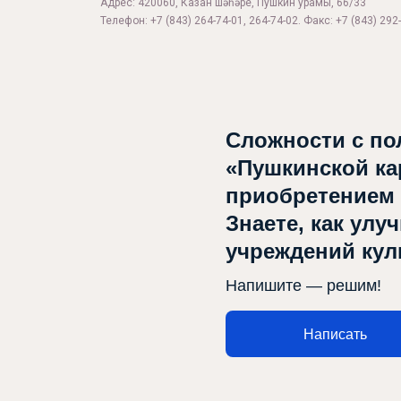
Адрес: 420060, Казан шәһәре, Пушкин урамы, 66/33
Телефон: +7 (843) 264-74-01, 264-74-02. Факс: +7 (843) 292-
Сложности с по
«Пушкинской ка
Афиша
приобретением
Театр турында
Знаете, как улу
Яңалыклар
учреждений ку
Репертуар
Напишите — решим!
Проектлар
Написать
Медиа
Элемтә