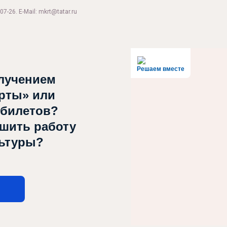
07-26. E-Mail: mkrt@tatar.ru
Решаем вместе
лучением
рты» или
 билетов?
чшить работу
льтуры?