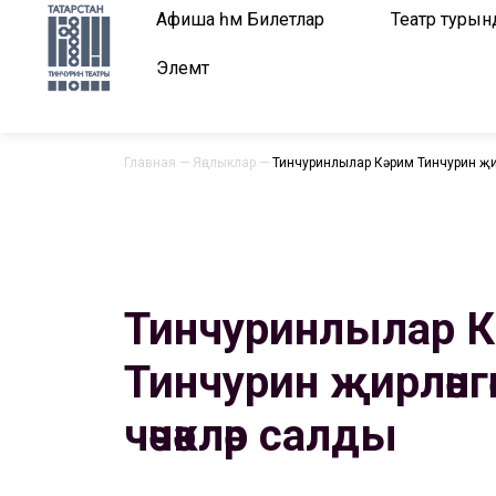
Афиша һәм Билетлар
Театр турын
Элемтә
Главная
—
Яңалыклар
—
Тинчуринлылар Кәрим Тинчурин җи
Тинчуринлылар К
Тинчурин җирләнг
чәчәкләр салды