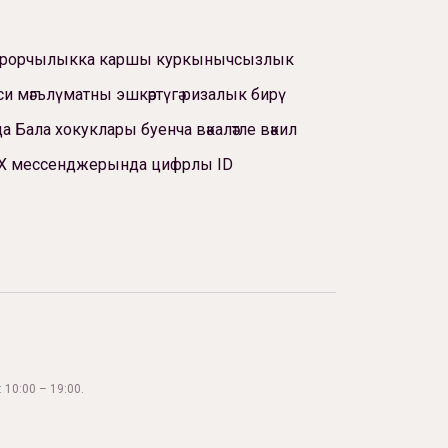
ррорчылыкка каршы куркынычсызлык
си мәгълүматны эшкәртүгә ризалык бирү
а Бала хокуклары буенча вәкаләтле вәкил
Х мессенджерында цифрлы ID
 10:00 – 19:00.