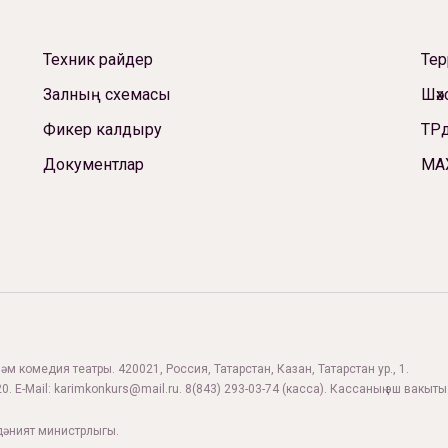
Техник райдер
Те
Залның схемасы
Шәх
Фикер калдыру
ТРд
Документлар
МА
м комедия театры. 420021, Россия, Татарстан, Казан, Татарстан ур., 1.
0. E-Mail:
karimkonkurs@mail.ru
.
8(843) 293-03-74
(касса). Кассаның эш вакыты:
дәният министрлыгы.