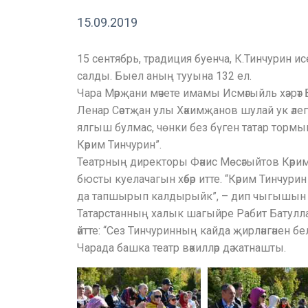
15.09.2019
15 сентябрь, традиция буенча, К.Тинчурин исе
салды. Быел аның тууына 132 ел.
Чара Мәрҗани мәчете имамы Исмәгыйль хәзрә
Ленар Сәетҗан улы Хәкимҗанов шулай ук әлеге 
ялгыш булмас, чөнки без бүген татар тормыш
Кәрим Тинчурин”.
Театрның директоры Фәнис Мөсәгыйтов Кәрим 
бюсты куелачагын хәбәр итте. “Кәрим Тинчури
да тапшырып калдырыйк”, – дип чыгышын тә
Татарстанның халык шагыйре Рабит Батулла: 
әйтте: “Сез Тинчуринның кайда җирләнгәнен бе
Чарада башка театр вәкилләр дә катнашты.