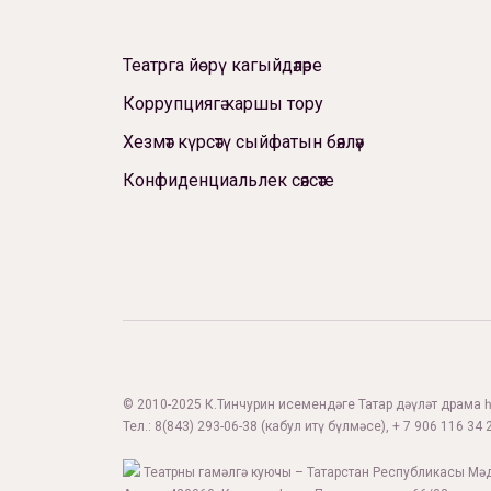
Театрга йөрү кагыйдәләре
Коррупциягә каршы тору
Хезмәт күрсәтү сыйфатын бәяләү
Конфиденциальлек сәясәте
© 2010-2025 К.Тинчурин исемендәге Татар дәүләт драма һә
Тел.:
8(843) 293-06-38
(кабул итү бүлмәсе), + 7 906 116 34 2
Театрны гамәлгә куючы – Татарстан Республикасы Мә