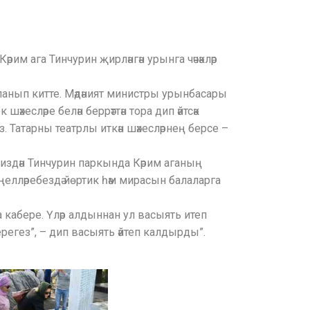
рим ага Тинчурин җирләнгән урынга чәчәкләр
ланып китте. Мәдәният министры урынбасары
есләре белән беррәттән тора дип әйтсәк
 Татарны театрлы иткән шәхесләрнең берсе –
 тиздән Тинчурин паркында Кәрим аганың
үңелләребездә йөртик һәм мирасын балаларга
 кабере. Үләр алдыннан ул васыять итеп
терегез”, – дип васыять әйтеп калдырды”.