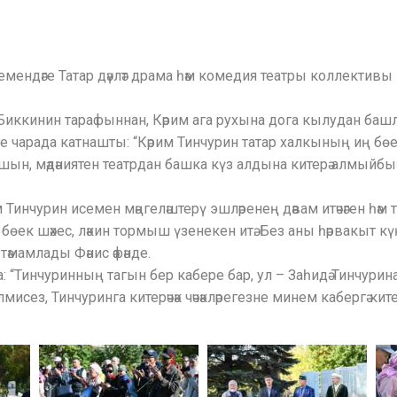
мендәге Татар дәүләт драма һәм комедия театры коллективы Кә
т Биккинин тарафыннан, Кәрим ага рухына дога кылудан баш
чарада катнашты: “Кәрим Тинчурин татар халкының иң бөек шәх
ын, мәдәниятен театрдан башка күз алдына китерә алмыйбыз.
Тинчурин исемен мәңгеләштерү эшләренең дәвам итәчәген һәм
н бөек шәхес, ләкин тормыш үзенекен итә. Без аны һәрвакыт к
мамлады Фәнис әфәнде.
“Тинчуринның тагын бер кабере бар, ул – Заһидә Тинчурина
лмисез, Тинчуринга китерәчәк чәчәкләрегезне минем кабергә ки