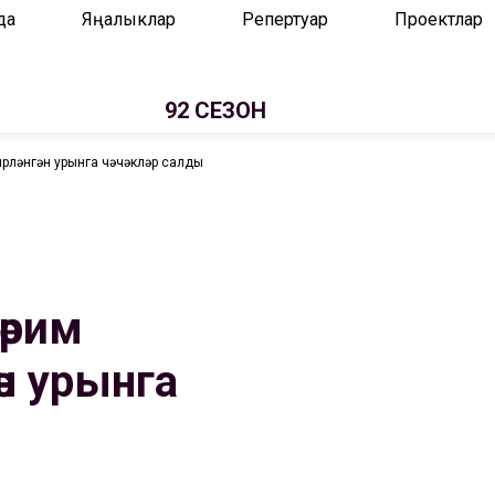
да
Яңалыклар
Репертуар
Проектлар
92 СЕЗОН
рләнгән урынга чәчәкләр салды
әрим
ән урынга