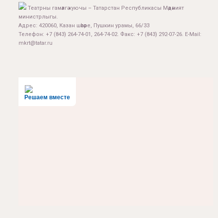
Театрны гамәлгә куючы – Татарстан Республикасы Мәдәният
министрлыгы.
Адрес: 420060, Казан шәһәре, Пушкин урамы, 66/33
Телефон: +7 (843) 264-74-01, 264-74-02. Факс: +7 (843) 292-07-26. E-Mail:
mkrt@tatar.ru
Решаем вместе