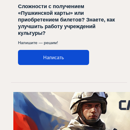
Сложности с получением
«Пушкинской карты» или
приобретением билетов? Знаете, как
улучшить работу учреждений
культуры?
Напишите — решим!
Написать