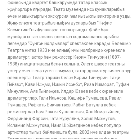
фойесында квартет башкаруында татар классик
җәүһәрләре яңгырады. Театр музеенда исә кунакларыбыз
өчен мавыктыргыч экскурсия һәм кызыклы викторина узды.
Җиңүчеләргә театрыбызның һәм дусларыбыз “Нәфис
Косметикс”ның бүләкләре тапшырылды. Фойе һәм
музейдагы тантаналы өлештән соң, тамашачыларыбыз
легендар “Сүнгән йолдызлар” спектаклен карады. Белешмә:
Театрга нигез 1933 нче елның 6 нчы ноябрендә күренекле
драматург, актер һәм режиссер Кәрим Тинчурин (1887-
1938) инициативасы белән салына. Әлеге шәхес театрны
үстерү өчен генә түгел, гомумән, татар драматургиясенә зур
өлеш кертә. Театр тарихы белән Кәрим Тинчурин, Таҗи
Гыйззәт, Кави Нәҗми, Нәкый Исәнбәт, Риза Ишморат, Туфан
Миңнуллин, Аяз Гыйләҗев, Илдар Юзеев кебек күренекле
драматурглар, Гали Ильясов, Кәшифә Тумашева, Равил
Тумашев, Рәфкать Бикчәнтәев, Рабит Батулла кебек
режиссерлар һәм Рокыя Кушловская, Хан Исмәгыйлев,
Фердинанд Фарсин, Гата Нуруллин, Хәлил Мәхмүтов,
Исламия Мәхмүтова, Наил Шәйхетдинов кебек популяр
артистлар тыгыз бәйләнештә була. 2002 нче елдан театрны