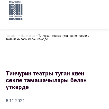
Главная
—
Яңалыклар
—
Тинчурин театры туган көнен сөекле
тамашачылары белән үткәрде
Тинчурин театры туган көнен
сөекле тамашачылары белән
үткәрде
8.11.2021