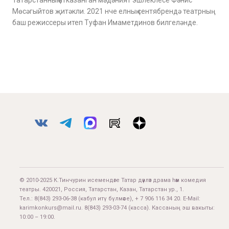
Татарстанның атказанган мәдәният эшлеклесе Фәнис
Мөсәгыйтов җитәкли. 2021 нче елның сентябрендә театрның
баш режиссеры итеп Туфан Имаметдинов билгеләнде.
© 2010-2025 К.Тинчурин исемендәге Татар дәүләт драма һәм комедия
театры. 420021, Россия, Татарстан, Казан, Татарстан ур., 1.
Тел.:
8(843) 293-06-38
(кабул итү бүлмәсе), + 7 906 116 34 20. E-Mail:
karimkonkurs@mail.ru
.
8(843) 293-03-74
(касса). Кассаның эш вакыты:
10:00 – 19:00.