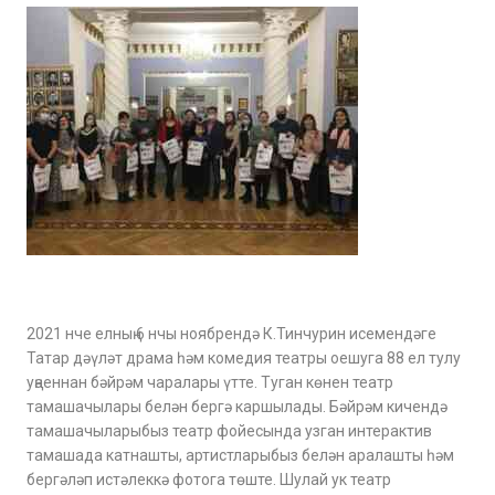
2021 нче елның 6 нчы ноябрендә К.Тинчурин исемендәге
Татар дәүләт драма һәм комедия театры оешуга 88 ел тулу
уңаеннан бәйрәм чаралары үтте. Туган көнен театр
тамашачылары белән бергә каршылады. Бәйрәм кичендә
тамашачыларыбыз театр фойесында узган интерактив
тамашада катнашты, артистларыбыз белән аралашты һәм
бергәләп истәлеккә фотога төште. Шулай ук театр