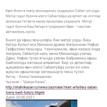
Бүген Апаста театр әһелләренең традицион Сабан туе узды.
Матур гадәт буенча әлеге Сабантуйда да артист ир-егетләр
арасында татарча көрәш ярышлары уздырыла. Матур
гадәт буенча баш батырга традицион бүләк – тәкә һәм
автомобиль куела.
Быел да көрәш ярышлары бик матур узды. Баш
батыр булып исә Минзәлә драма театрыннан Нәфис
Гайфуллин танылды. Үзенчәлекле, чөнки киләсе елда
театраль Сабантуй нәкъ менә Минзәләдә узачак.
Дөрес, Нәфис туган ягында узачак бәйрәмнең көрәш
бәйгесендә катнаша алмаячак. Бер үк артистлар
җиңмәсен өчен әлеге Сабантуйда узган ел элек
җиңгән көрәшчеләр катнашырга тиеш түгел.
Автор – Алинә Галимҗанова
Чыганак – “Шәһри Казан”,
http://shahrikazan.ru/news/yazmalar/teatr-artistlary-saban-
tueny-bash-batyry-bilgele
Дата: 20.06.2021