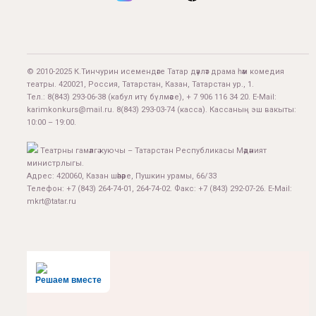
© 2010-2025 К.Тинчурин исемендәге Татар дәүләт драма һәм комедия
театры. 420021, Россия, Татарстан, Казан, Татарстан ур., 1.
Тел.:
8(843) 293-06-38
(кабул итү бүлмәсе), + 7 906 116 34 20. E-Mail:
karimkonkurs@mail.ru
.
8(843) 293-03-74
(касса). Кассаның эш вакыты:
10:00 – 19:00.
Театрны гамәлгә куючы – Татарстан Республикасы Мәдәният
министрлыгы.
Адрес: 420060, Казан шәһәре, Пушкин урамы, 66/33
Телефон: +7 (843) 264-74-01, 264-74-02. Факс: +7 (843) 292-07-26. E-Mail:
mkrt@tatar.ru
Решаем вместе