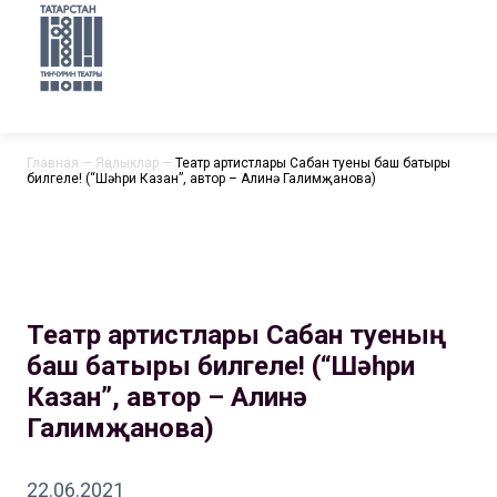
Главная
—
Яңалыклар
—
Театр артистлары Сабан туеның баш батыры
билгеле! (“Шәһри Казан”, автор – Алинә Галимҗанова)
Театр артистлары Сабан туеның
баш батыры билгеле! (“Шәһри
Казан”, автор – Алинә
Галимҗанова)
22.06.2021