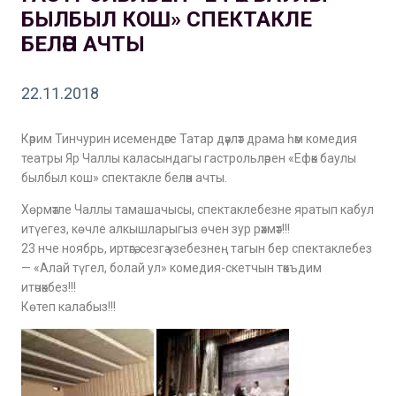
БЫЛБЫЛ КОШ» СПЕКТАКЛЕ
БЕЛӘН АЧТЫ
22.11.2018
Кәрим Тинчурин исемендәге Татар дәүләт драма һәм комедия
театры Яр Чаллы каласындагы гастрольләрен «Ефәк баулы
былбыл кош» спектакле белән ачты.
Хөрмәтле Чаллы тамашачысы, спектаклебезне яратып кабул
итүегез, көчле алкышларыгыз өчен зур рәхмәт!!!
23 нче ноябрь, иртәгә, сезгә үзебезнең тагын бер спектаклебез
— «Алай түгел, болай ул» комедия-скетчын тәкъдим
итәчәкбез!!!
Көтеп калабыз!!!