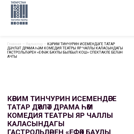
Главная
—
Яңалыклар
—
КӘРИМ ТИНЧУРИН ИСЕМЕНДӘГЕ ТАТАР
ДӘҮЛӘТ ДРАМА ҺӘМ КОМЕДИЯ ТЕАТРЫ ЯР ЧАЛЛЫ КАЛАСЫНДАГЫ
ГАСТРОЛЬЛӘРЕН «ЕФӘК БАУЛЫ БЫЛБЫЛ КОШ» СПЕКТАКЛЕ БЕЛӘН
АЧТЫ
КӘРИМ ТИНЧУРИН ИСЕМЕНДӘГЕ
ТАТАР ДӘҮЛӘТ ДРАМА ҺӘМ
КОМЕДИЯ ТЕАТРЫ ЯР ЧАЛЛЫ
КАЛАСЫНДАГЫ
ГАСТРОЛЬЛӘРЕН «ЕФӘК БАУЛЫ