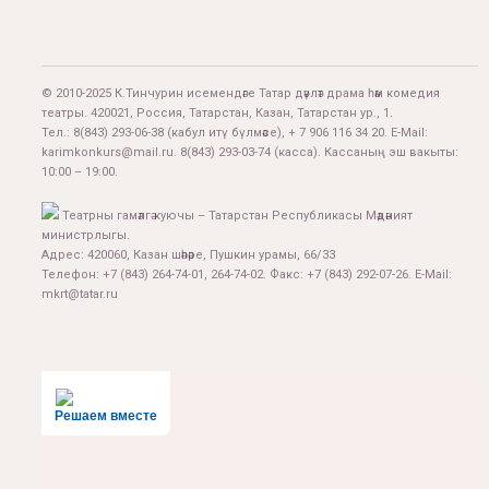
© 2010-2025 К.Тинчурин исемендәге Татар дәүләт драма һәм комедия
театры. 420021, Россия, Татарстан, Казан, Татарстан ур., 1.
Тел.:
8(843) 293-06-38
(кабул итү бүлмәсе), + 7 906 116 34 20. E-Mail:
karimkonkurs@mail.ru
.
8(843) 293-03-74
(касса). Кассаның эш вакыты:
10:00 – 19:00.
Театрны гамәлгә куючы – Татарстан Республикасы Мәдәният
министрлыгы.
Адрес: 420060, Казан шәһәре, Пушкин урамы, 66/33
Телефон: +7 (843) 264-74-01, 264-74-02. Факс: +7 (843) 292-07-26. E-Mail:
mkrt@tatar.ru
Решаем вместе