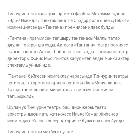
Тинчурин театрының яшь артисты Фәрһад Мөхәммәтҗанов
«Ядәч! Исемдә!» спектаклендәге Сәрдәр роле өчен «Дебют»
номинациясендә «Тантана» премиясенә лаек булды.
«Тантана» премиясен тапшыру тантанасы Чаллы татар
дәүләт театрында узды. Актерга «Тантана» театр премиясе
сынын спортчы Антон Шабалов тапшырды. Премияне театр
директоры Фәнис Мөсәгыйтов кабул итеп алды. Чөнки актер
спектакль уйный иде.
“Тантана” бәйгесен йомгаклау чарасында Тинчурин театры
артисты, Татарстанның халык артисты Ләлә Миңнуллинага
Татарстан мәдәният министрлыгы махсус премиясе
тапшырылды.
Шулай ук Тинчурин театры баш дирижеры, театр
оркестрының сәнгать җитәкчесе Ильяс Камал Җиһанов
исемендәге Казан консерваториясе бүләгенә лаек булды.
Тинчурин театры матбугат үзәге