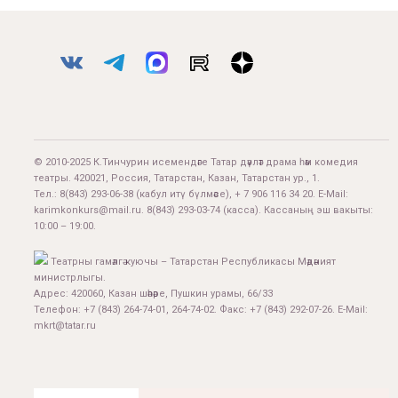
© 2010-2025 К.Тинчурин исемендәге Татар дәүләт драма һәм комедия
театры. 420021, Россия, Татарстан, Казан, Татарстан ур., 1.
Тел.:
8(843) 293-06-38
(кабул итү бүлмәсе), + 7 906 116 34 20. E-Mail:
karimkonkurs@mail.ru
.
8(843) 293-03-74
(касса). Кассаның эш вакыты:
10:00 – 19:00.
Театрны гамәлгә куючы – Татарстан Республикасы Мәдәният
министрлыгы.
Адрес: 420060, Казан шәһәре, Пушкин урамы, 66/33
Телефон: +7 (843) 264-74-01, 264-74-02. Факс: +7 (843) 292-07-26. E-Mail:
mkrt@tatar.ru