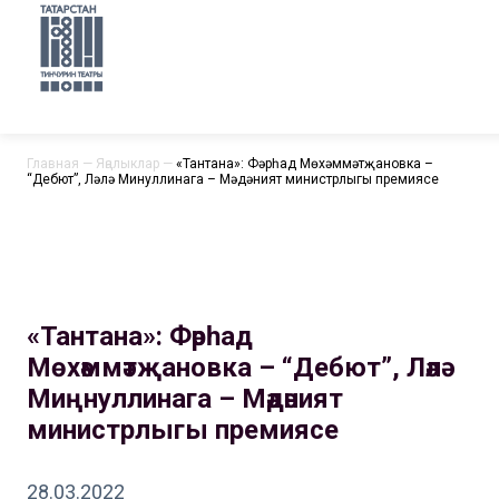
Главная
—
Яңалыклар
—
«Тантана»: Фәрһад Мөхәммәтҗановка –
“Дебют”, Ләлә Миңнуллинага – Мәдәният министрлыгы премиясе
«Тантана»: Фәрһад
Мөхәммәтҗановка – “Дебют”, Ләлә
Миңнуллинага – Мәдәният
министрлыгы премиясе
28.03.2022