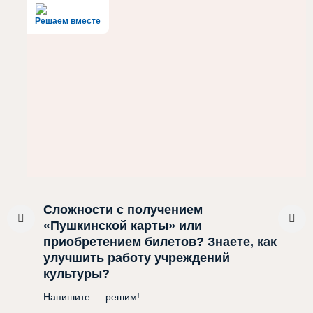
Решаем вместе
Сложности с получением
«Пушкинской карты» или
приобретением билетов? Знаете, как
улучшить работу учреждений
культуры?
Напишите — решим!