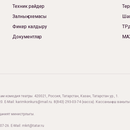
Техник райдер
Те
Залның схемасы
Шәх
Фикер калдыру
ТРд
Документлар
МА
м комедия театры. 420021, Россия, Татарстан, Казан, Татарстан ур., 1.
0. E-Mail:
karimkonkurs@mail.ru
.
8(843) 293-03-74
(касса). Кассаның эш вакыты:
дәният министрлыгы.
07-26. E-Mail: mkrt@tatar.ru