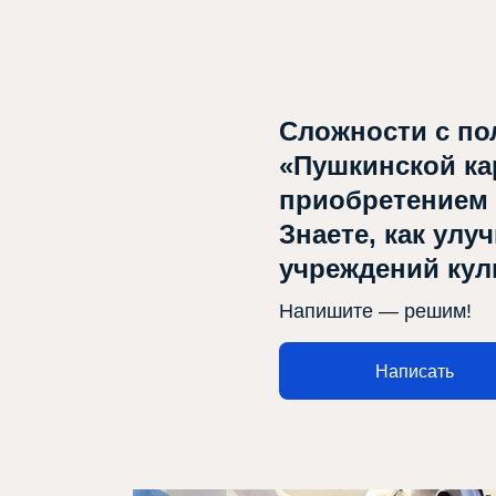
Сложности с по
«Пушкинской ка
Афиша
приобретением
Знаете, как улу
Театр турында
учреждений ку
Яңалыклар
Напишите — решим!
Репертуар
Проектлар
Написать
Медиа
Элемтә