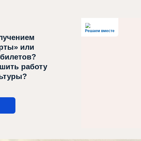
Решаем вместе
лучением
рты» или
 билетов?
чшить работу
льтуры?