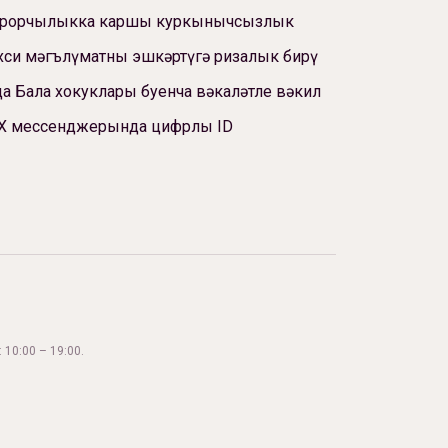
ррорчылыкка каршы куркынычсызлык
си мәгълүматны эшкәртүгә ризалык бирү
а Бала хокуклары буенча вәкаләтле вәкил
Х мессенджерында цифрлы ID
 10:00 – 19:00.