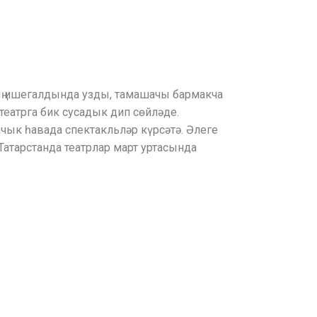
ның ишегалдында узды, тамашачы бармакча
театрга бик сусадык дип сөйләде.
ачык һавада спектакльләр күрсәтә. Әлеге
Татарстанда театрлар март уртасында