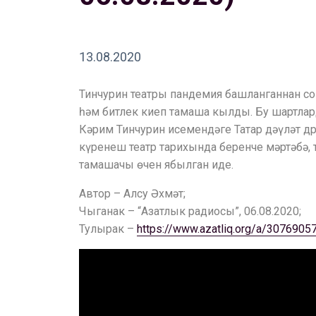
13.08.2020
Тинчурин театры пандемия башланганнан соң
һәм битлек киеп тамаша кылды. Бу шартлард
Кәрим Тинчурин исемендәге Татар дәүләт др
күренеш театр тарихында беренче мәртәбә, 
тамашачы өчен ябылган иде.
Автор – Алсу Әхмәт;
Чыганак – “Азатлык радиосы”, 06.08.2020;
Тулырак –
https://www.azatliq.org/a/30769057