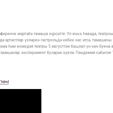
 беренче мәртәбә тамаша күрсәтте. Ул ачык һавада, театр
а артистлар үзләрен гастрольдә кебек хис итсә, тамашачы 
ама һәм комедия театры 5 августтан башлап ун көн буена 
тамашалар эксперимент буларак куела. Пандемия сәбәпле 
.html