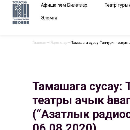
Афиша һәм Билетлар
Театр туры
Элемтә
Главная
—
Яңалыклар
—
Тамашага сусау: Тинчурин театры 
Тамашага сусау: 
театры ачык һава
(“Азатлык радио
06.08.2020)