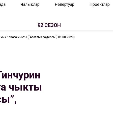
нда
Яңалыклар
Репертуар
Проектлар
92 СЕЗОН
ачык һавага чыкты (“Азатлык радиосы”, 06.08.2020)
Тинчурин
га чыкты
сы”,