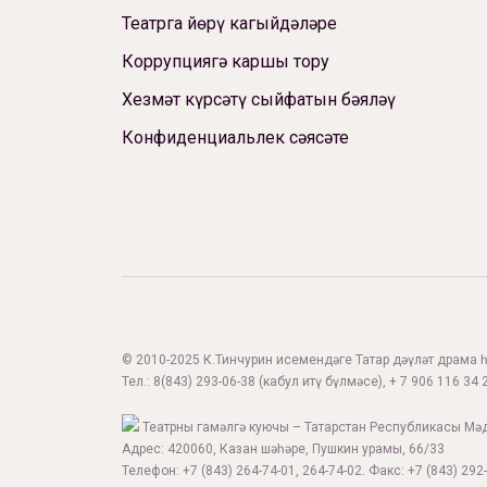
Театрга йөрү кагыйдәләре
Коррупциягә каршы тору
Хезмәт күрсәтү сыйфатын бәяләү
Конфиденциальлек сәясәте
© 2010-2025 К.Тинчурин исемендәге Татар дәүләт драма һә
Тел.:
8(843) 293-06-38
(кабул итү бүлмәсе), + 7 906 116 34 2
Театрны гамәлгә куючы – Татарстан Республикасы Мә
Адрес: 420060, Казан шәһәре, Пушкин урамы, 66/33
Телефон: +7 (843) 264-74-01, 264-74-02. Факс: +7 (843) 292-