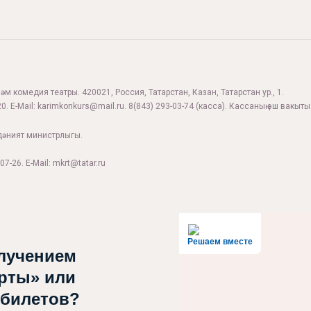
м комедия театры. 420021, Россия, Татарстан, Казан, Татарстан ур., 1.
0. E-Mail:
karimkonkurs@mail.ru
.
8(843) 293-03-74
(касса). Кассаның эш вакыты:
дәният министрлыгы.
07-26. E-Mail: mkrt@tatar.ru
Решаем вместе
лучением
рты» или
 билетов?