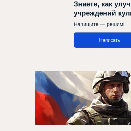
Знаете, как улу
учреждений ку
Афиша
Напишите — решим!
Театр турында
Написать
Яңалыклар
Репертуар
Проектлар
Медиа
Элемтә