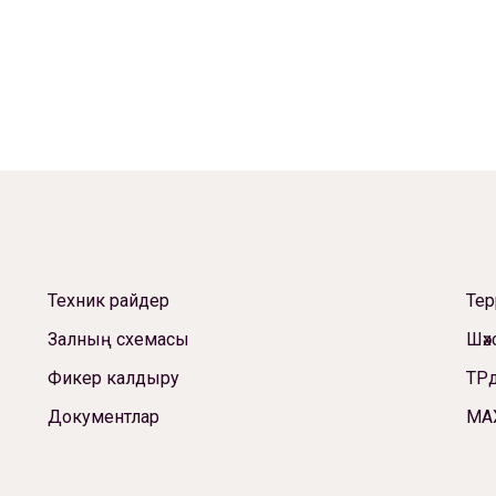
Техник райдер
Те
Залның схемасы
Шәх
Фикер калдыру
ТРд
Документлар
МА