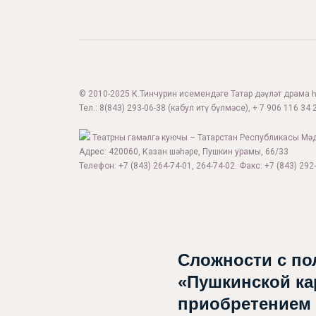
© 2010-2025 К.Тинчурин исемендәге Татар дәүләт драма һә
Тел.:
8(843) 293-06-38
(кабул итү бүлмәсе), + 7 906 116 34 2
Театрны гамәлгә куючы – Татарстан Республикасы Мә
Адрес: 420060, Казан шәһәре, Пушкин урамы, 66/33
Телефон: +7 (843) 264-74-01, 264-74-02. Факс: +7 (843) 292-
Сложности с по
«Пушкинской ка
приобретением