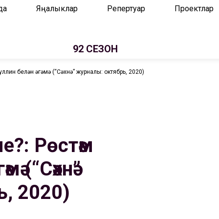
да
Яңалыклар
Репертуар
Проектлар
92 СЕЗОН
ллин белән әңгәмә (“Сәхнә” журналы: октябрь, 2020)
е?: Рөстәм
мә (“Сәхнә”
, 2020)