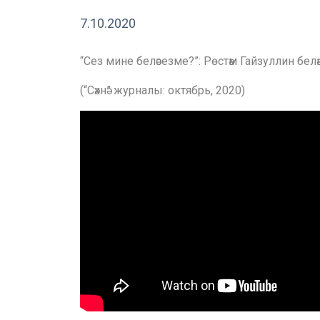
7.10.2020
“Сез мине беләсезме?”: Рөстәм Гайзуллин белән 
(“Сәхнә” журналы: октябрь, 2020)