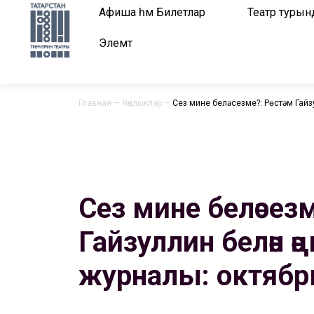
Афиша һәм Билетлар
Театр турын
Элемтә
Главная
—
Яңалыклар
—
Сез мине беләсезме?: Рөстәм Гайзу
Сез мине беләсезм
Гайзуллин белән әңгә
журналы: октябрь