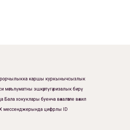
ррорчылыкка каршы куркынычсызлык
си мәгълүматны эшкәртүгә ризалык бирү
а Бала хокуклары буенча вәкаләтле вәкил
Х мессенджерында цифрлы ID