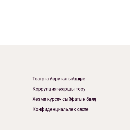
Театрга йөрү кагыйдәләре
Коррупциягә каршы тору
Хезмәт күрсәтү сыйфатын бәяләү
Конфиденциальлек сәясәте