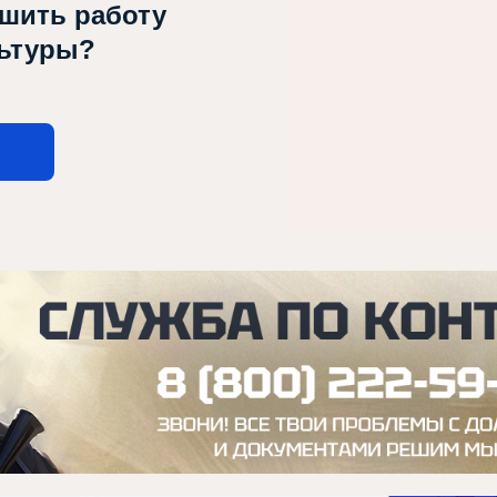
чшить работу
льтуры?