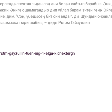
. Берсендә спектакльдән соң әни белән кайтып барабыз. Әни
мкин. Әнигә ошамагандыр дип уйлап барам эчтән генә. Өйгә
е, дим. “Соң, үбешәсең бит син анда!”, ди. Шундый очракл
йләшмәскә тырышабыз, – диде Рөстәм Гайзуллин.
rstm-gayzullin-tuen-nig-1-elga-kichektergn