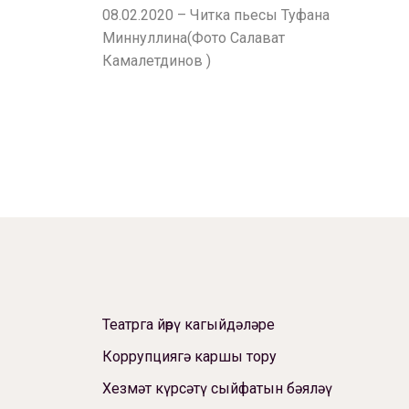
08.02.2020 – Читка пьесы Туфана
Миннуллина(Фото Салават
Камалетдинов )
Театрга йөрү кагыйдәләре
Коррупциягә каршы тору
Хезмәт күрсәтү сыйфатын бәяләү