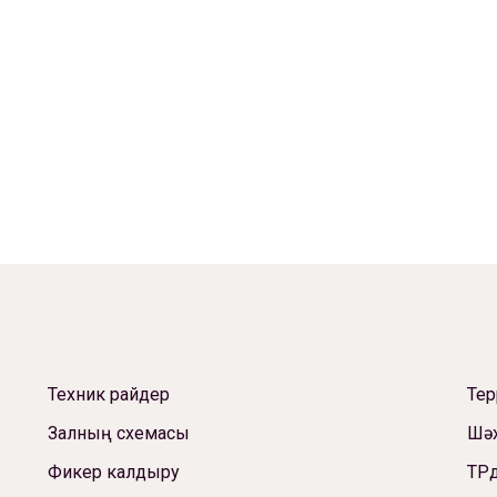
Техник райдер
Те
Залның схемасы
Шәх
Фикер калдыру
ТРд