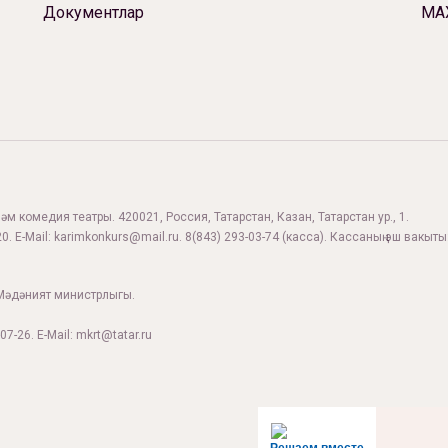
Документлар
МА
м комедия театры. 420021, Россия, Татарстан, Казан, Татарстан ур., 1.
0. E-Mail:
karimkonkurs@mail.ru
.
8(843) 293-03-74
(касса). Кассаның эш вакыты:
Мәдәният министрлыгы.
07-26. E-Mail: mkrt@tatar.ru