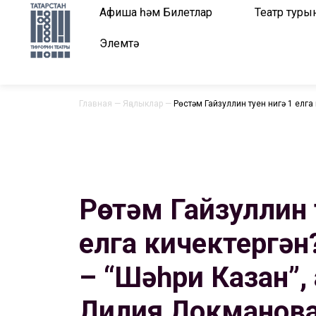
Афиша һәм Билетлар
Театр туры
Элемтә
Главная
—
Яңалыклар
—
Рөстәм Гайзуллин туен нигә 1 елга
Рөстәм Гайзуллин 
елга кичектергән
– “Шәһри Казан”,
Лилия Локманова