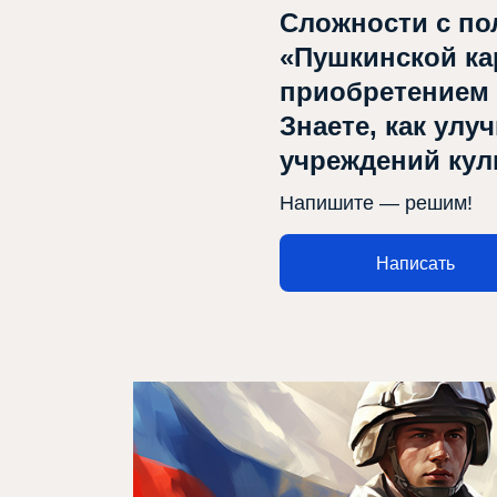
Сложности с по
Репертуар
«Пушкинской ка
Проектлар
приобретением
Медиа
Знаете, как улу
Элемтә
учреждений ку
Напишите — решим!
Написать