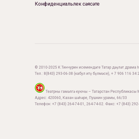
Конфиденциальлек сәясәте
© 2010-2025 К.Тинчурин исемендәге Татар дәүләт драма һә
Тел.:
8(843) 293-06-38
(кабул итү бүлмәсе), + 7 906 116 34 2
Театрны гамәлгә куючы – Татарстан Республикасы 
Адрес: 420060, Казан шәһәре, Пушкин урамы, 66/33
Телефон: +7 (843) 264-74-01, 264-74-02. Факс: +7 (843) 292-
Афиша
Театр турында
Яңалыклар