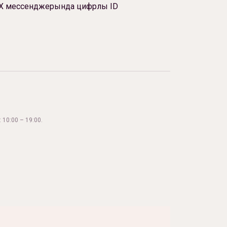
Х мессенджерында цифрлы ID
 10:00 – 19:00.