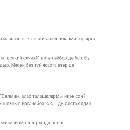
ә өйләнәсе егетне әти-әнисе өйләнми торырга
на всякий случай” дигән әйбер дә бар. Бу
ыр. Мөгаен без туй ясарга әзер дә
 “Белмим, алар талашалармы икән соң?
вышланып йөргәнебез юк, – ди дистә елдан
 тамашачылар театрында эшли.