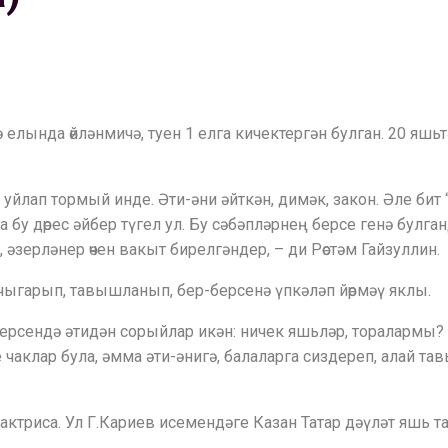
 елында өйләнмичә, туен 1 елга кичектергән булган. 20 яшьт
йлап тормый инде. Әти-әни әйткән, димәк, закон. Әле бит “
у дөрес әйбер түгел ул. Бу сәбәпләрнең берсе генә булганд
әзерләнер өчен вакыт бирелгәндер, – ди Рөстәм Гайзуллин.
 чыгарып, тавышланып, бер-берсенә үпкәләп йөрмәү яклы.
Берсендә әтидән сорыйлар икән: ничек яшьләр, торалармы?
 чаклар була, әмма әти-әнигә, балаларга сиздереп, алай та
 актриса. Ул Г.Кариев исемендәге Казан Татар дәүләт яшь