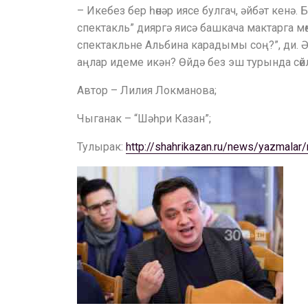
– Икебез бер һөнәр иясе булгач, әйбәт кенә
спектакль” дияргә яисә башкача мактарга мө
спектакльне Альбина карадымы соң?”, ди. Әй
аңлар идеме икән? Өйдә без эш турында сө
Автор – Лилия Локманова;
Чыганак – “Шәһри Казан”;
Тулырак:
http://shahrikazan.ru/news/yazmalar/