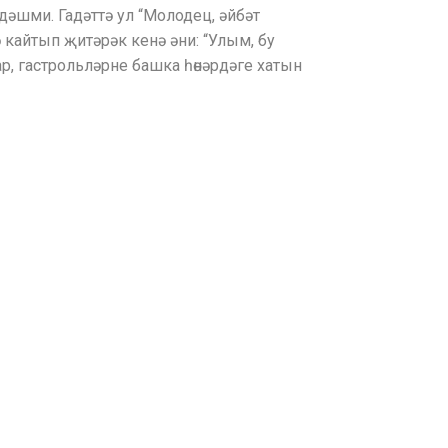
 дәшми. Гадәттә ул “Молодец, әйбәт
 кайтып җитәрәк кенә әни: “Улым, бу
ар, гастрольләрне башка һөнәрдәге хатын