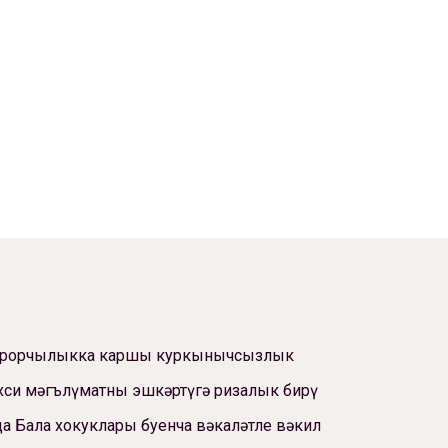
ррорчылыкка каршы куркынычсызлык
си мәгълүматны эшкәртүгә ризалык бирү
а Бала хокуклары буенча вәкаләтле вәкил