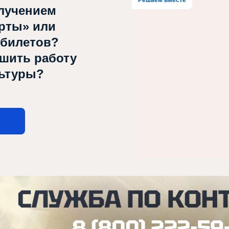
Решаем вместе
лучением
рты» или
 билетов?
чшить работу
льтуры?