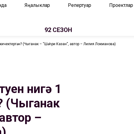
нда
Яңалыклар
Репертуар
Проектлар
92 СЕЗОН
 кичектергән? (Чыганак – “Шәһри Казан”, автор – Лилия Локманова)
туен нигә 1
? (Чыганак
 автор –
)