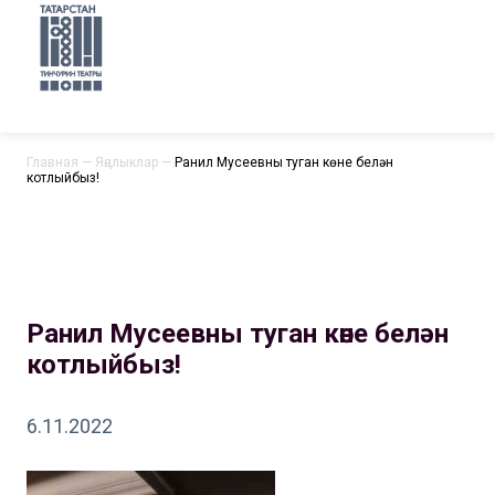
Главная
—
Яңалыклар
—
Ранил Мусеевны туган көне белән
котлыйбыз!
Ранил Мусеевны туган көне белән
котлыйбыз!
6.11.2022