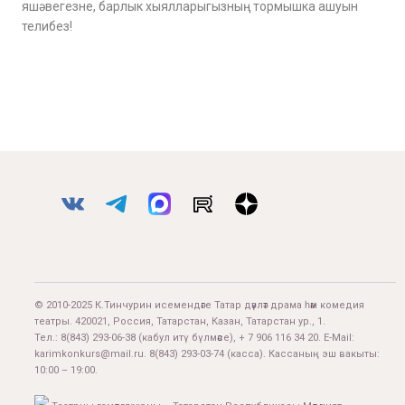
яшәвегезне, барлык хыялларыгызның тормышка ашуын
телибез!
© 2010-2025 К.Тинчурин исемендәге Татар дәүләт драма һәм комедия
театры. 420021, Россия, Татарстан, Казан, Татарстан ур., 1.
Тел.:
8(843) 293-06-38
(кабул итү бүлмәсе), + 7 906 116 34 20. E-Mail:
karimkonkurs@mail.ru
.
8(843) 293-03-74
(касса). Кассаның эш вакыты:
10:00 – 19:00.