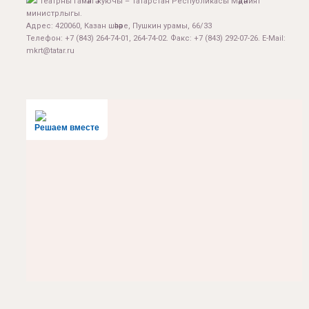
Театрны гамәлгә куючы – Татарстан Республикасы Мәдәният
министрлыгы.
Адрес: 420060, Казан шәһәре, Пушкин урамы, 66/33
Телефон: +7 (843) 264-74-01, 264-74-02. Факс: +7 (843) 292-07-26. E-Mail:
mkrt@tatar.ru
Решаем вместе