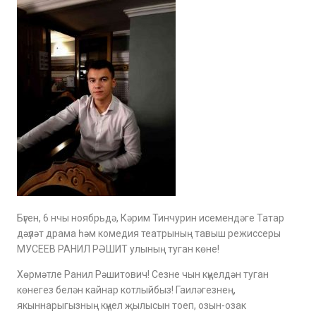
Бүген, 6 нчы ноябрьдә, Кәрим Тинчурин исемендәге Татар
дәүләт драма һәм комедия театрының тавыш режиссеры
МУСЕЕВ РАНИЛ РӘШИТ улының туган көне!
Хөрмәтле Ранил Рәшитович! Сезне чын күңелдән туган
көнегез белән кайнар котлыйбыз! Гаиләгезнең,
якыннарыгызның күңел җылысын тоеп, озын-озак