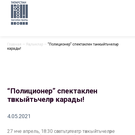
Главная
—
Яңалыклар
—
“Полиционер” спектаклен тәнкыйтьчеләр
карады!
“Полиционер” спектаклен
тәнкыйтьчеләр карады!
4.05.2021
27 нче апрель, 18:30 сәгатьтә, театр тәнкыйтьчеләре