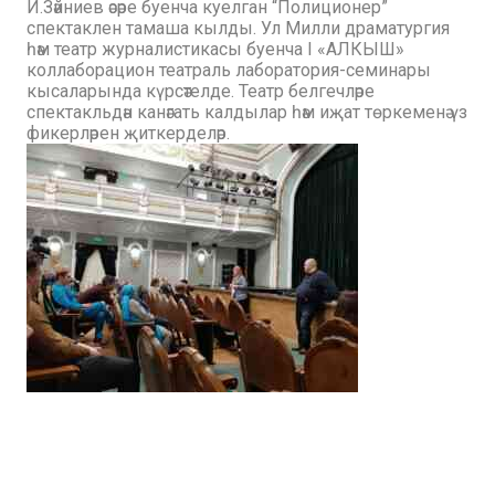
И.Зәйниев әсәре буенча куелган “Полиционер”
спектаклен тамаша кылды. Ул Милли драматургия
һәм театр журналистикасы буенча I «АЛКЫШ»
коллаборацион театраль лаборатория-семинары
кысаларында күрсәтелде. Театр белгечләре
спектакльдән канәгать калдылар һәм иҗат төркеменә үз
фикерләрен җиткерделәр.