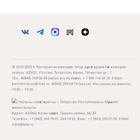
© 2010-2025 К.Тинчурин исемендәге Татар дәүләт драма һәм комедия
театры. 420021, Россия, Татарстан, Казан, Татарстан ур., 1.
Тел.:
8(843) 293-06-38
(кабул итү бүлмәсе), + 7 906 116 34 20. E-Mail:
karimkonkurs@mail.ru
.
8(843) 293-03-74
(касса). Кассаның эш вакыты:
10:00 – 19:00.
Театрны гамәлгә куючы – Татарстан Республикасы Мәдәният
министрлыгы.
Адрес: 420060, Казан шәһәре, Пушкин урамы, 66/33
Телефон: +7 (843) 264-74-01, 264-74-02. Факс: +7 (843) 292-07-26. E-Mail:
mkrt@tatar.ru