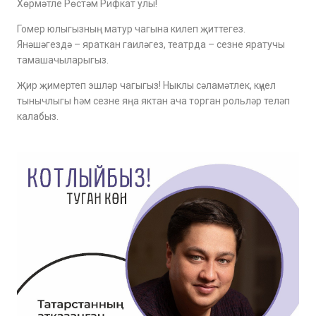
Хөрмәтле Рөстәм Рифкат улы!
Гомер юлыгызның матур чагына килеп җиттегез.
Янәшәгездә – яраткан гаиләгез, театрда – сезне яратучы
тамашачыларыгыз.
Җир җимертеп эшләр чагыгыз! Ныклы сәламәтлек, күңел
тынычлыгы һәм сезне яңа яктан ача торган рольләр теләп
калабыз.