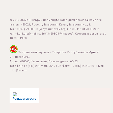
© 2010-2025 К.Тинчурин исемендәге Татар дәүләт драма һәм комедия
театры. 420021, Россия, Татарстан, Казан, Татарстан ур., 1.
Тел.:
8(843) 293-06-38
(кабул итү бүлмәсе), + 7 906 116 34 20. E-Mail:
karimkonkurs@mail.ru
.
8(843) 293-03-74
(касса). Кассаның эш вакыты:
10:00 – 19:00.
Театрны гамәлгә куючы – Татарстан Республикасы Мәдәният
министрлыгы.
Адрес: 420060, Казан шәһәре, Пушкин урамы, 66/33
Телефон: +7 (843) 264-74-01, 264-74-02. Факс: +7 (843) 292-07-26. E-Mail:
mkrt@tatar.ru
Решаем вместе