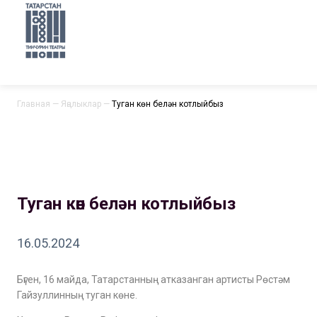
Главная
—
Яңалыклар
—
Туган көн белән котлыйбыз
Туган көн белән котлыйбыз
16.05.2024
Бүген, 16 майда, Татарстанның атказанган артисты Рөстәм
Гайзуллинның туган көне.