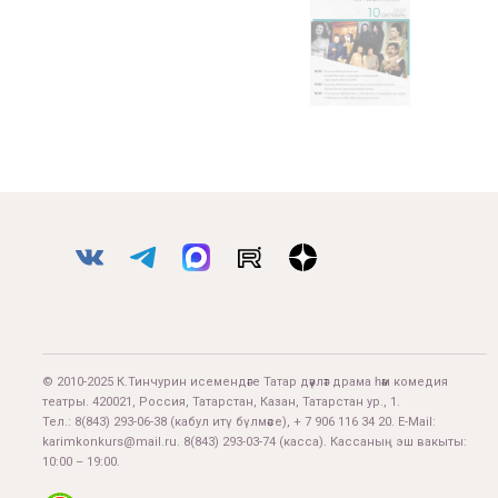
© 2010-2025 К.Тинчурин исемендәге Татар дәүләт драма һәм комедия
театры. 420021, Россия, Татарстан, Казан, Татарстан ур., 1.
Тел.:
8(843) 293-06-38
(кабул итү бүлмәсе), + 7 906 116 34 20. E-Mail:
karimkonkurs@mail.ru
.
8(843) 293-03-74
(касса). Кассаның эш вакыты:
10:00 – 19:00.