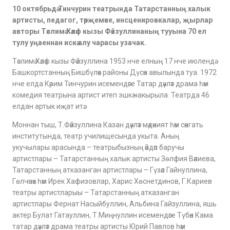
10 октябрьдә Тинчурин театрында Татарстанның халык
артисты, педагог, тәрҗемәче, инсценировкалар, җырлар
авторы Тәслимә Хәләф кызы Фәйзуллинаның тууына 70 ел
тулу уңаеннан искә алу чарасы узачак.
Тәслимә Хәләф кызы Фәйзуллина 1953 нче елның 17 нче июлендә
Башкортстанның Бишбүләк районы Дүсән авылында туа. 1972
нче елда Кәрим Тинчурин исемендәге Татар дәүләт драма һәм
комедия театрына артист итеп эшкә чакырыла. Театрда 46
елдан артык иҗат итә.
Моннан тыш, Т.Фәйзуллина Казан дәүләт мәдәният һәм сәнгать
институтында, театр училищесында укыта. Аның
укучылары арасында – театрыбызның әйдәп баручы
артистлары – Татарстанның халык артисты Зөлфия Вәлиева,
Татарстанның атказанган артистлары – Гүзәл Гайнуллина,
Гөлчәчәк һәм Ирек Хафизовлар, Харис Хөснетдинов, Г.Кариев
театры артистларыы – Татарстанның атказанган
артистлары Фернат Насыйбуллин, Альбина Гайзуллина, яшь
актер Булат Гатауллин, Т.Миңнуллин исемендәге Түбән Кама
татар дәүләт драма театры артисты Юрий Павлов һәм