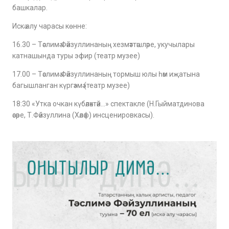
башкалар.
Искә алу чарасы көнне:
16.30 – Тәслимә Фәйзуллинаның хезмәттәшләре, укучылары
катнашында туры эфир (театр музее)
17.00 – Тәслимә Фәйзуллинаның тормыш юлы һәм иҗатына
багышланган күргәзмә (театр музее)
18:30 «Утка очкан күбәләктәй…» спектакле (Н.Гыйматдинова
әсәре, Т.Фәйзуллина (Хәләф) инсценировкасы).