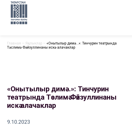
Главная
—
Яңалыклар
—
«Онытылыр димә…»: Тинчурин театрында
Тәслимә Фәйзуллинаны искә алачаклар
«Онытылыр димә…»: Тинчурин
театрында Тәслимә Фәйзуллинаны
искә алачаклар
9.10.2023