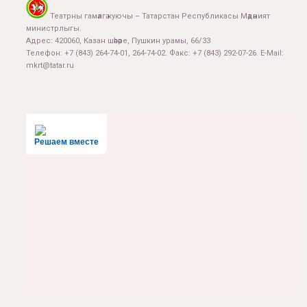
Театрны гамәлгә куючы – Татарстан Республикасы Мәдәният
министрлыгы.
Адрес: 420060, Казан шәһәре, Пушкин урамы, 66/33
Телефон: +7 (843) 264-74-01, 264-74-02. Факс: +7 (843) 292-07-26. E-Mail:
mkrt@tatar.ru
Решаем вместе