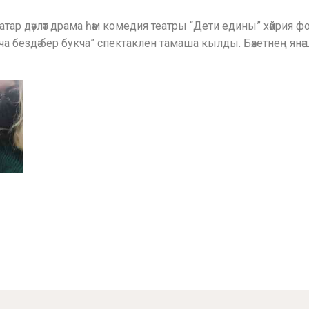
тар дәүләт драма һәм комедия театры “Дети едины” хәйрия фон
ча бездә бер букча” спектаклен тамаша кылды. Бәхетнең янәшәд