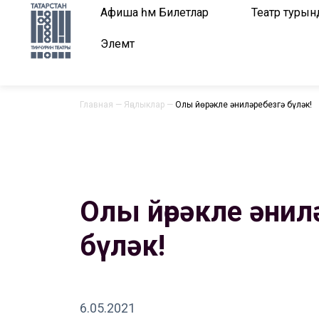
Афиша һәм Билетлар
Театр турын
Элемтә
Главная
—
Яңалыклар
—
Олы йөрәкле әниләребезгә бүләк!
Олы йөрәкле әнил
бүләк!
6.05.2021