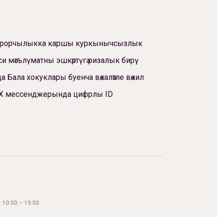
ррорчылыкка каршы куркынычсызлык
си мәгълүматны эшкәртүгә ризалык бирү
а Бала хокуклары буенча вәкаләтле вәкил
Х мессенджерында цифрлы ID
 10:00 – 19:00.