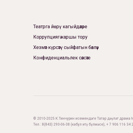
Театрга йөрү кагыйдәләре
Коррупциягә каршы тору
Хезмәт күрсәтү сыйфатын бәяләү
Конфиденциальлек сәясәте
© 2010-2025 К.Тинчурин исемендәге Татар дәүләт драма һә
Тел.:
8(843) 293-06-38
(кабул итү бүлмәсе), + 7 906 116 34 2