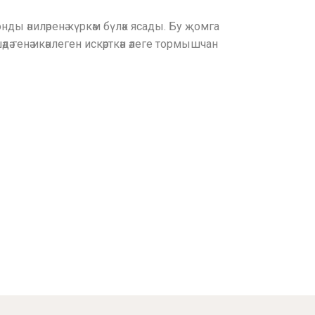
ды әниләренә күркәм бүләк ясады. Бу җомга
ә генә икәнлеген искәрткән әлеге тормышчан