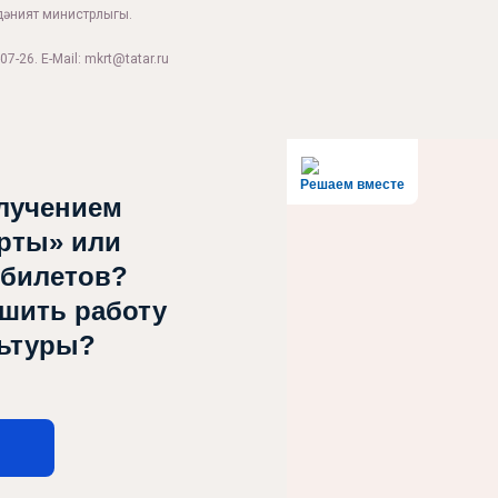
дәният министрлыгы.
07-26. E-Mail: mkrt@tatar.ru
Решаем вместе
лучением
рты» или
 билетов?
чшить работу
льтуры?