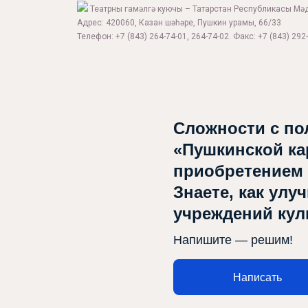
Театрны гамәлгә куючы – Татарстан Республикасы Мә
Адрес: 420060, Казан шәһәре, Пушкин урамы, 66/33
Телефон: +7 (843) 264-74-01, 264-74-02. Факс: +7 (843) 292-
Сложности с по
«Пушкинской ка
приобретением
Знаете, как улу
учреждений ку
Напишите — решим!
Написать
Афиша