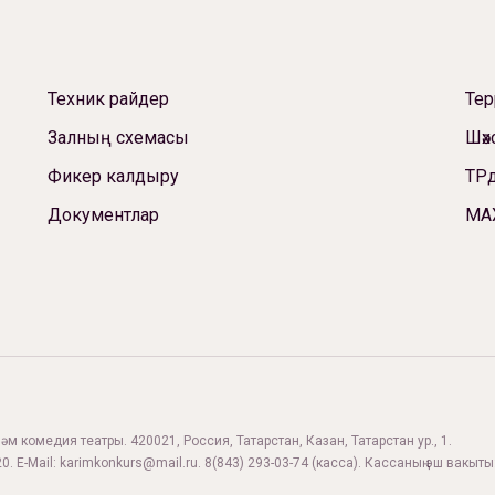
Техник райдер
Те
Залның схемасы
Шәх
Фикер калдыру
ТРд
Документлар
МА
м комедия театры. 420021, Россия, Татарстан, Казан, Татарстан ур., 1.
0. E-Mail:
karimkonkurs@mail.ru
.
8(843) 293-03-74
(касса). Кассаның эш вакыты: