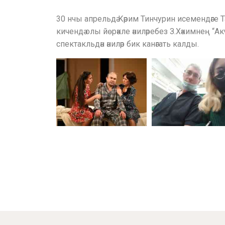
30 нчы апрельдә Кәрим Тинчурин исемендәге Та
кичендә олы йөрәкле әниләребез З.Хәкимнең “Ак
спектакльдән әниләр бик канәгать калды.