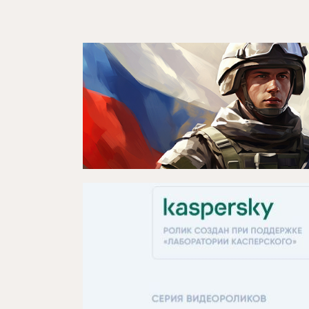
Театр турында
Яңалыклар
Репертуар
Проектлар
Медиа
Элемтә