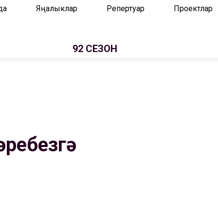
да
Яңалыклар
Репертуар
Проектлар
92 СЕЗОН
әребезгә