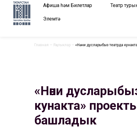
Афиша һәм Билетлар
Театр туры
Элемтә
Главная
—
Яңалыклар
—
«Нәни дусларыбыз театрда кунакт
«Нәни дусларыбы
кунакта» проект
башладык