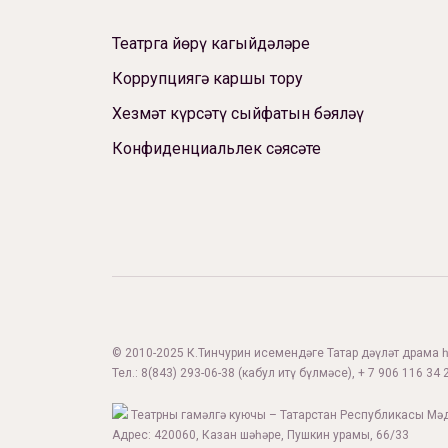
Театрга йөрү кагыйдәләре
Коррупциягә каршы тору
Хезмәт күрсәтү сыйфатын бәяләү
Конфиденциальлек сәясәте
© 2010-2025 К.Тинчурин исемендәге Татар дәүләт драма һә
Тел.:
8(843) 293-06-38
(кабул итү бүлмәсе), + 7 906 116 34 2
Театрны гамәлгә куючы – Татарстан Республикасы Мә
Адрес: 420060, Казан шәһәре, Пушкин урамы, 66/33