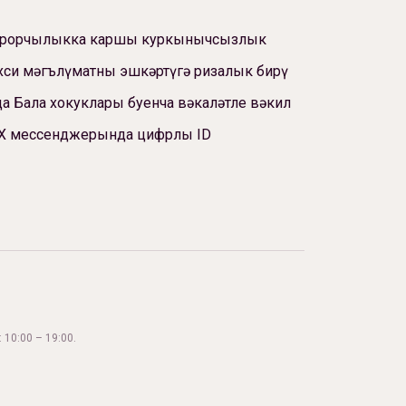
ррорчылыкка каршы куркынычсызлык
си мәгълүматны эшкәртүгә ризалык бирү
а Бала хокуклары буенча вәкаләтле вәкил
Х мессенджерында цифрлы ID
 10:00 – 19:00.