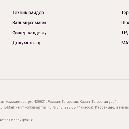
Техник райдер
Те
Залның схемасы
Шәх
Фикер калдыру
ТРд
Документлар
МА
м комедия театры. 420021, Россия, Татарстан, Казан, Татарстан ур., 1.
0. E-Mail:
karimkonkurs@mail.ru
.
8(843) 293-03-74
(касса). Кассаның эш вакыты:
дәният министрлыгы.