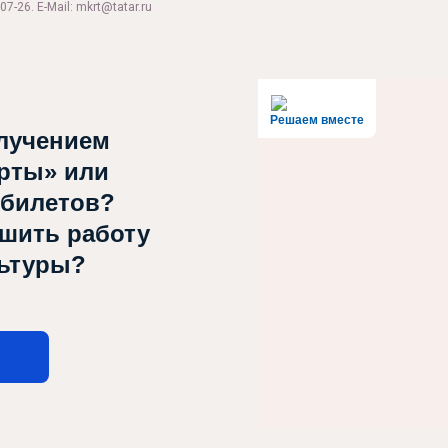
07-26. E-Mail: mkrt@tatar.ru
Решаем вместе
лучением
рты» или
Театр тарихы
Ма
 билетов?
Коллектив
Ф
чшить работу
льтуры?
Кунак бүлмәсе
В
Музей
Документлар