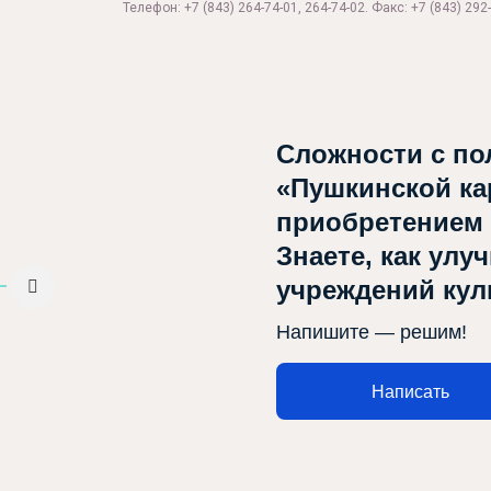
Телефон: +7 (843) 264-74-01, 264-74-02. Факс: +7 (843) 292-
Сложности с по
«Пушкинской ка
Афиша
приобретением
Театр турында
Знаете, как улу
учреждений ку
Яңалыклар
Репертуар
Напишите — решим!
Проектлар
Написать
Медиа
Элемтә