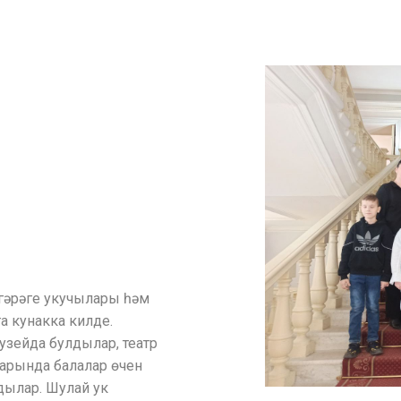
үгәрәге укучылары һәм
 кунакка килде.
узейда булдылар, театр
арында балалар өчен
дылар. Шулай ук