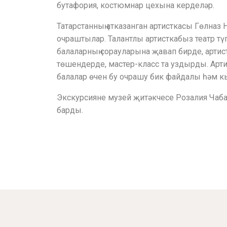
бутафория, костюмнар цехына керделәр.
Татарстанның атказанган артисткасы Гөлназ
очраштылар. Талантлы артисткабыз театр тү
балаларның сорауларына җавап бирде, артис
төшендерде, мастер-класс та уздырды. Арт
балалар өчен бу очрашу бик файдалы һәм 
Экскурсияне музей җитәкчесе Розалия Ча
барды.