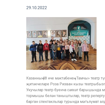
29.10.2022
Казанның 48 нче мәктәбенең «Тамчы» театр т
җитәкчеләре Роза Ризван кызы театрыбызга
Укучылар театр буенча сәяхәт барышында м
тормышы белән таныштылар, театр реперту
барган спектакльләр турында мәгълүмат ал