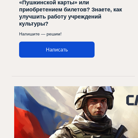
«Пушкинской карты» или
приобретением билетов? Знаете, как
улучшить работу учреждений
культуры?
Напишите — решим!
Написать