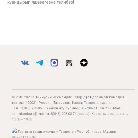
куандырып яшәвегезне телибез!
© 2010-2025 К.Тинчурин исемендәге Татар дәүләт драма һәм комедия
театры. 420021, Россия, Татарстан, Казан, Татарстан ур., 1.
Тел.:
8(843) 293-06-38
(кабул итү бүлмәсе), + 7 906 116 34 20. E-Mail:
karimkonkurs@mail.ru
.
8(843) 293-03-74
(касса). Кассаның эш вакыты:
10:00 – 19:00.
Театрны гамәлгә куючы – Татарстан Республикасы Мәдәният
министрлыгы.