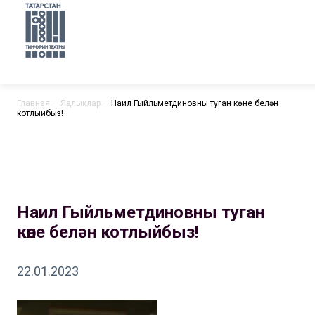
Главная
—
Яңалыклар
—
Наил Гыйльметдиновны туган көне белән
котлыйбыз!
Наил Гыйльметдиновны туган
көне белән котлыйбыз!
22.01.2023