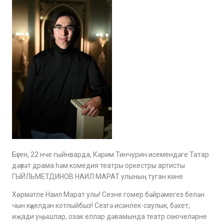
Бүген, 22 нче гыйнварда, Кәрим Тинчурин исемендәге Татар
дәүләт драма һәм комедия театры оркестры артисты
ГЫЙЛЬМЕТДИНОВ НАИЛ МАРАТ улының туган көне.
Хөрмәтле Наил Марат улы! Сезне гомер бәйрәмегез белән
чын күңелдән котлыйбыз! Сезгә исәнлек-саулык, бәхет,
иҗади уңышлар, озак еллар дәвамында театр сөючеләрне