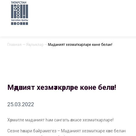
Главная
—
Яңалыклар
—
Мәдәният хезмәткәрләре көне белән!
Мәдәният хезмәткәрләре көне белән!
25.03.2022
Хөрмәтле мәдәният һәм сәнгать өлкәсе хезмәткәрләре!
Сезне һөнәри бәйрәмегез – Мәдәният хезмәткәре көне белән