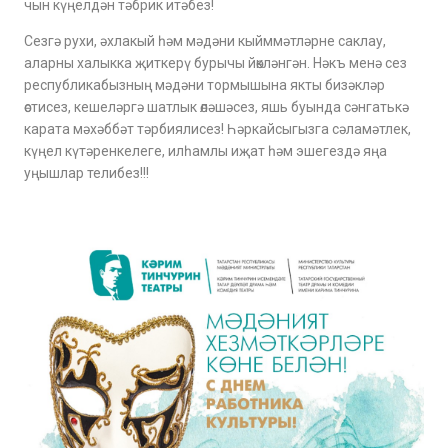
чын күңелдән тәбрик итәбез!
Сезгә рухи, әхлакый һәм мәдәни кыйммәтләрне саклау,
аларны халыкка җиткерү бурычы йөкләнгән. Нәкъ менә сез
республикабызның мәдәни тормышына якты бизәкләр
өстисез, кешеләргә шатлык өләшәсез, яшь буында сәнгатькә
карата мәхәббәт тәрбиялисез! Һәркайсыгызга сәламәтлек,
күңел күтәренкелеге, илһамлы иҗат һәм эшегездә яңа
уңышлар телибез!!!