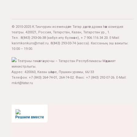
© 2010-2025 К.Тинчурин исемендәге Татар дәүләт драма һәм комедия
театры. 420021, Россия, Татарстан, Казан, Татарстан ур., 1.
Тел.:
8(843) 293-06-38
(кабул итү бүлмәсе), + 7 906 116 34 20. E-Mail:
karimkonkurs@mail.ru
.
8(843) 293-03-74
(касса). Кассаның эш вакыты:
10:00 – 19:00.
Театрны гамәлгә куючы – Татарстан Республикасы Мәдәният
министрлыгы.
Адрес: 420060, Казан шәһәре, Пушкин урамы, 66/33
Телефон: +7 (843) 264-74-01, 264-74-02. Факс: +7 (843) 292-07-26. E-Mail:
mkrt@tatar.ru
Решаем вместе