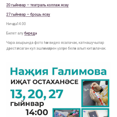
20 гыйнвар — театраль коллаж ясау
27 гыйнвар — брошь ясау
Ничәдә: 14.00
Билет алу
биредә
Чара ахырында фото һәм видео ясалачак, катнашучылар
дәрестә ясаган кул эшләнмәләрен үзләре белән алып китә алачак.