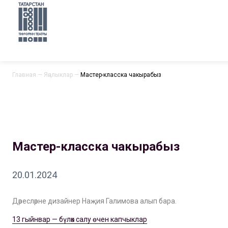
Главная
—
Яңалыклар
—
Мастер-класска чакырабыз
Мастер-класска чакырабыз
20.01.2024
Дәресләрне дизайнер Наҗия Галимова алып бара.
13 гыйнвар — бүләк салу өчен капчыклар