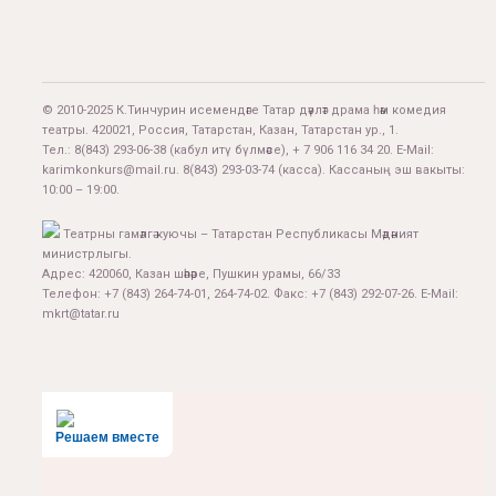
© 2010-2025 К.Тинчурин исемендәге Татар дәүләт драма һәм комедия
театры. 420021, Россия, Татарстан, Казан, Татарстан ур., 1.
Тел.:
8(843) 293-06-38
(кабул итү бүлмәсе), + 7 906 116 34 20. E-Mail:
karimkonkurs@mail.ru
.
8(843) 293-03-74
(касса). Кассаның эш вакыты:
10:00 – 19:00.
Театрны гамәлгә куючы – Татарстан Республикасы Мәдәният
министрлыгы.
Адрес: 420060, Казан шәһәре, Пушкин урамы, 66/33
Телефон: +7 (843) 264-74-01, 264-74-02. Факс: +7 (843) 292-07-26. E-Mail:
mkrt@tatar.ru
Решаем вместе