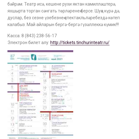
бәйрәм. Театр исә, кешене рухи яктан камилләштерә,
яхшырта торган сәнгать төрләренең берсе. Шуңа күрә дә,
дуслар, без сезне үзебезнең спектакльләребездә көтеп
калабыз. Май айларын бергә-бергә гүзәллеккә күмик!!!
Касса: 8 (843) 238-56-17
Электрон билет алу:
http://tickets.tinchurinteatr.ru/