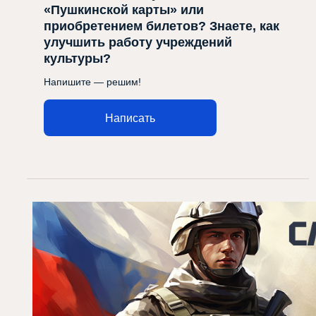
«Пушкинской карты» или
приобретением билетов? Знаете, как
улучшить работу учреждений
культуры?
Напишите — решим!
Написать