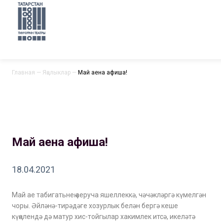
Главная
—
Яңалыклар
—
Май аена афиша!
Май аена афиша!
18.04.2021
Май ае табигатьнең аеруча яшеллеккә, чәчәкләргә күмелгән
чоры. Әйләнә-тирәдәге хозурлык белән бергә кеше
күңелендә дә матур хис-тойгылар хакимлек итсә, икеләтә