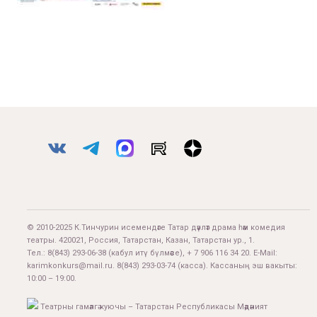
© 2010-2025 К.Тинчурин исемендәге Татар дәүләт драма һәм комедия
театры. 420021, Россия, Татарстан, Казан, Татарстан ур., 1.
Тел.:
8(843) 293-06-38
(кабул итү бүлмәсе), + 7 906 116 34 20. E-Mail:
karimkonkurs@mail.ru
.
8(843) 293-03-74
(касса). Кассаның эш вакыты:
10:00 – 19:00.
Театрны гамәлгә куючы – Татарстан Республикасы Мәдәният