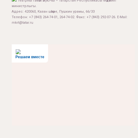
Театрны гамәлгә куючы – Татарстан Республикасы Мәдәният
министрлыгы.
Адрес: 420060, Казан шәһәре, Пушкин урамы, 66/33
Телефон: +7 (843) 264-74-01, 264-74-02. Факс: +7 (843) 292-07-26. E-Mail:
mkrt@tatar.ru
Решаем вместе