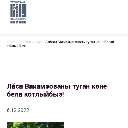
Главная
—
Яңалыклар
—
Ләйсән Вәлиәхмәтованы туган көне белән
котлыйбыз!
Ләйсән Вәлиәхмәтованы туган көне
белән котлыйбыз!
6.12.2022