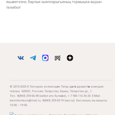
яшәвегезне, барлык хыялларыгызның тормышка ашуын
телибез!
© 2010-2025 К.Тинчурин исемендәге Татар дәүләт драма һәм комедия
театры. 420021, Россия, Татарстан, Казан, Татарстан ур., 1.
Тел.:
8(843) 293-06-38
(кабул итү бүлмәсе), + 7 906 116 34 20. E-Mail:
karimkonkurs@mail.ru
.
8(843) 293-03-74
(касса). Кассаның эш вакыты:
10:00 – 19:00.