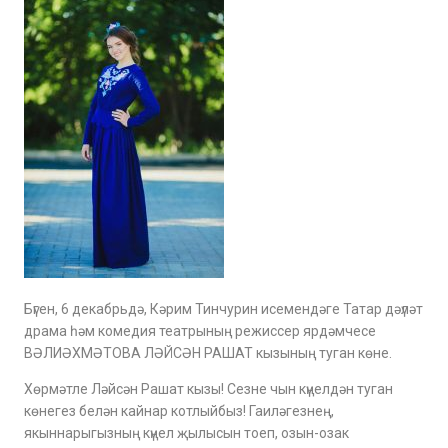
Бүген, 6 декабрьдә, Кәрим Тинчурин исемендәге Татар дәүләт
драма һәм комедия театрының режиссер ярдәмчесе
ВӘЛИӘХМӘТОВА ЛӘЙСӘН РАШАТ кызының туган көне.
Хөрмәтле Ләйсән Рашат кызы! Сезне чын күңелдән туган
көнегез белән кайнар котлыйбыз! Гаиләгезнең,
якыннарыгызның күңел җылысын тоеп, озын-озак