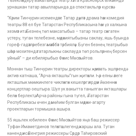
Төзекләндерү вакытында театр хәтта Красноярск өлкәсендә
урнашкан татар авылларында да спектакльләр күрсәтә.
“Кәрим Тинчурин исемендәге Татар дәүләт драма һәм комедия
театры 88 ел буе Татарстан Республикасына һәм үз халкына
хезмәт итә. Безнең төп максатыбыз – татар театр сәнгатен
үстерү, туган телебезне, мәдәниятыбызны саклау, яшь буында
гореф-гадәтләребезгә мәхәббәт тәрбияләү. Бүген безнең театрыбыз
шәһәр мохитендә татарлыкны саклауда төп рольләрнең берсен
уйный” – ди юбилярыбыз Фәнис Мөсәгыйтов.
Моннан тыш Тинчурин театры директоры җәмәгать эшләрендә
актив катнаша, “Арча якташлы”гын җитәкли. Һәр елны әлеге
якташлык мөмкинлеге чикләнгән кешеләргә ярдәм йөзеннән
концертлар оештыра. Шул ук вакытта танылган якташлары
белән берлектә, Арча районы гына түгел, ә Татарстан
Республикасы өчен дә мөһим булган мәдәни-агарту
проектларын тормышка ашыра.
55 яшьлек юбилеен Фәнис Мөсәгыйтов яңа баш режиссер
Туфан Имаметдинов теләктәшлегендә каршы ала. Туган
көнендә исә Венгрия режиссеры Сәрдәр Таһировский