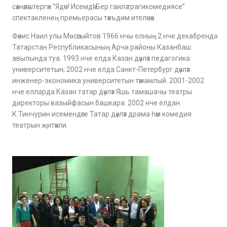
сәхнәләштергән “Ядәч! Исемдә! Бер гаилә трагикомедиясе”
спектакленең премьерасы тәкъдим ителәчәк.
Фәнис Наил улы Мөсәгыйтов 1966 нчы елның 2 нче декабрендә
Татарстан Республикасының Арча районы Казанбаш
авылында туа. 1993 нче елда Казан дәүләт педагогика
университетын; 2002 нче елда Санкт-Петербург дәүләт
инженер-экономика университетын тәмамлый. 2001-2002
нче елларда Казан татар дәүләт Яшь тамашачы театры
директоры вазыйфасын башкара. 2002 нче елдан
К.Тинчурин исемендәге Татар дәүләт драма һәм комедия
театрын җитәкли.