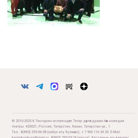
© 2010-2025 К.Тинчурин исемендәге Татар дәүләт драма һәм комедия
театры. 420021, Россия, Татарстан, Казан, Татарстан ур., 1.
Тел.:
8(843) 293-06-38
(кабул итү бүлмәсе), + 7 906 116 34 20. E-Mail:
karimkonkurs@mail.ru
.
8(843) 293-03-74
(касса). Кассаның эш вакыты: