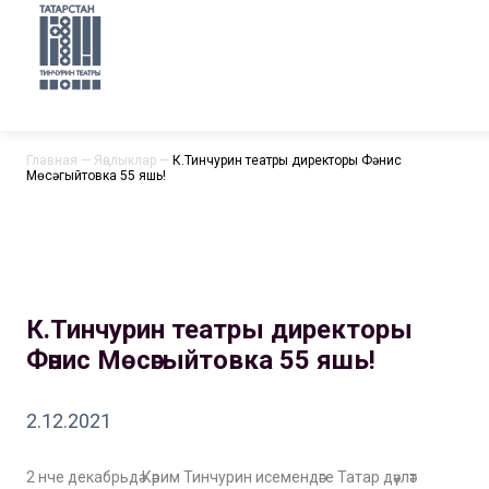
Главная
—
Яңалыклар
—
К.Тинчурин театры директоры Фәнис
Мөсәгыйтовка 55 яшь!
К.Тинчурин театры директоры
Фәнис Мөсәгыйтовка 55 яшь!
2.12.2021
2 нче декабрьдә Кәрим Тинчурин исемендәге Татар дәүләт