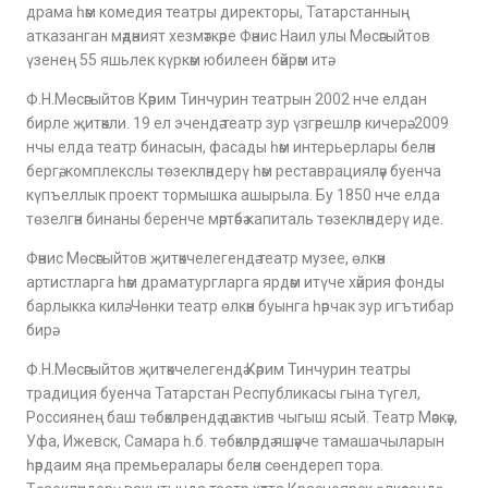
драма һәм комедия театры директоры, Татарстанның
атказанган мәдәният хезмәткәре Фәнис Наил улы Мөсәгыйтов
үзенең 55 яшьлек күркәм юбилеен бәйрәм итә.
Ф.Н.Мөсәгыйтов Кәрим Тинчурин театрын 2002 нче елдан
бирле җитәкли. 19 ел эчендә театр зур үзгәрешләр кичерә. 2009
нчы елда театр бинасын, фасады һәм интерьерлары белән
бергә, комплекслы төзекләндерү һәм реставрацияләү буенча
күпъеллык проект тормышка ашырыла. Бу 1850 нче елда
төзелгән бинаны беренче мәртәбә капиталь төзекләндерү иде.
Фәнис Мөсәгыйтов җитәкчелегендә театр музее, өлкән
артистларга һәм драматургларга ярдәм итүче хәйрия фонды
барлыкка килә. Чөнки театр өлкән буынга һәрчак зур игътибар
бирә.
Ф.Н.Мөсәгыйтов җитәкчелегендә Кәрим Тинчурин театры
традиция буенча Татарстан Республикасы гына түгел,
Россиянең баш төбәкләрендә дә актив чыгыш ясый. Театр Мәскәү,
Уфа, Ижевск, Самара һ.б. төбәкләрдә яшәүче тамашачыларын
һәрдаим яңа премьералары белән сөендереп тора.