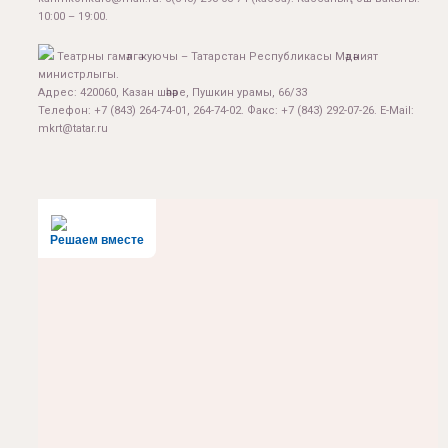
10:00 – 19:00.
Театрны гамәлгә куючы – Татарстан Республикасы Мәдәният
министрлыгы.
Адрес: 420060, Казан шәһәре, Пушкин урамы, 66/33
Телефон: +7 (843) 264-74-01, 264-74-02. Факс: +7 (843) 292-07-26. E-Mail:
mkrt@tatar.ru
Решаем вместе