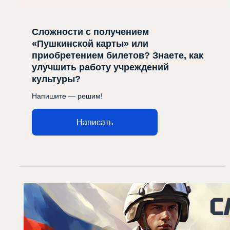
Сложности с получением
«Пушкинской карты» или
приобретением билетов? Знаете, как
улучшить работу учреждений
культуры?
Напишите — решим!
Написать