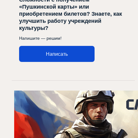
«Пушкинской карты» или
приобретением билетов? Знаете, как
улучшить работу учреждений
культуры?
Напишите — решим!
Написать