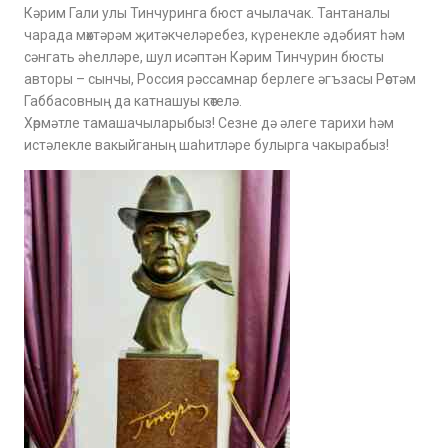
Кәрим Гали улы Тинчуринга бюст ачылачак. Тантаналы
чарада мөхтәрәм җитәкчеләребез, күренекле әдәбият һәм
сәнгать әһелләре, шул исәптән Кәрим Тинчурин бюсты
авторы – сынчы, Россия рәссамнар берлеге әгъзасы Рөстәм
Габбасовның да катнашуы көтелә.
Хөрмәтле тамашачыларыбыз! Сезне дә әлеге тарихи һәм
истәлекле вакыйганың шаһитләре булырга чакырабыз!