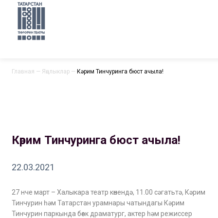
Главная
—
Яңалыклар
—
Кәрим Тинчуринга бюст ачыла!
Кәрим Тинчуринга бюст ачыла!
22.03.2021
27 нче март – Халыкара театр көнендә, 11.00 сәгатьтә, Кәрим
Тинчурин һәм Татарстан урамнары чатындагы Кәрим
Тинчурин паркында бөек драматург, актер һәм режиссер