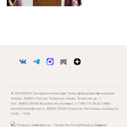
© 2010-2025 К.Тинчурин исемендәге Татар дәүләт драма һәм комедия
театры. 420021, Россия, Татарстан, Казан, Татарстан ур., 1.
Тел.:
8(843) 293-06-38
(кабул итү бүлмәсе), + 7 906 116 34 20. E-Mail:
karimkonkurs@mail.ru
.
8(843) 293-03-74
(касса). Кассаның эш вакыты:
10:00 – 19:00.
Театрны гамәлгә куючы – Татарстан Республикасы Мәдәният