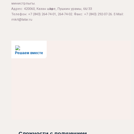
министрлыгы.
Адрес: 420060, Казан шәһәре, Пушкин урамы, 66/33
Телефон: +7 (843) 264-74-01, 264-74-02. Факс: +7 (843) 292-07-26. E-Mail:
mkrt@tatar.ru
Решаем вместе
Сложности с получением