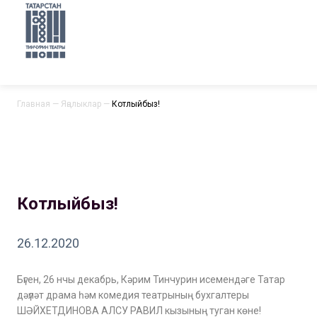
Главная
—
Яңалыклар
—
Котлыйбыз!
Котлыйбыз!
26.12.2020
Бүген, 26 нчы декабрь, Кәрим Тинчурин исемендәге Татар
дәүләт драма һәм комедия театрының бухгалтеры
ШӘЙХЕТДИНОВА АЛСУ РАВИЛ кызының туган көне!