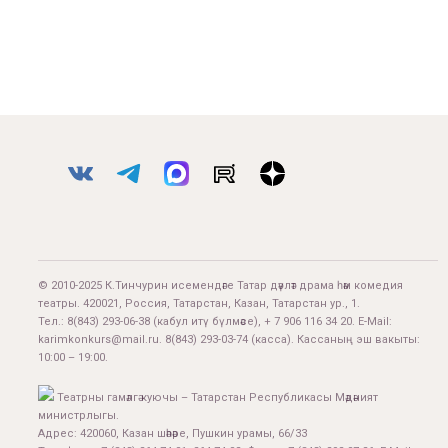
© 2010-2025 К.Тинчурин исемендәге Татар дәүләт драма һәм комедия
театры. 420021, Россия, Татарстан, Казан, Татарстан ур., 1.
Тел.:
8(843) 293-06-38
(кабул итү бүлмәсе), + 7 906 116 34 20. E-Mail:
karimkonkurs@mail.ru
.
8(843) 293-03-74
(касса). Кассаның эш вакыты:
10:00 – 19:00.
Театрны гамәлгә куючы – Татарстан Республикасы Мәдәният
министрлыгы.
Адрес: 420060, Казан шәһәре, Пушкин урамы, 66/33