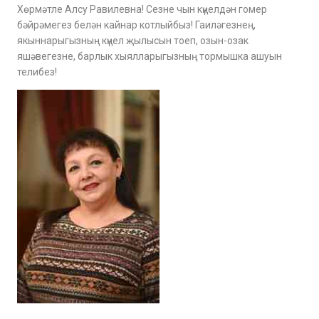
Хөрмәтле Алсу Равилевна! Сезне чын күңелдән гомер
бәйрәмегез белән кайнар котлыйбыз! Гаиләгезнең,
якыннарыгызның күңел җылысын тоеп, озын-озак
яшәвегезне, барлык хыялларыгызның тормышка ашуын
телибез!