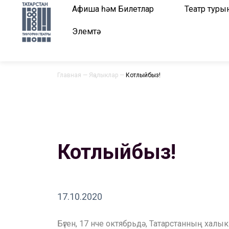
Афиша һәм Билетлар
Театр туры
Элемтә
Главная
—
Яңалыклар
—
Котлыйбыз!
Котлыйбыз!
17.10.2020
Бүген, 17 нче октябрьдә, Татарстанның х