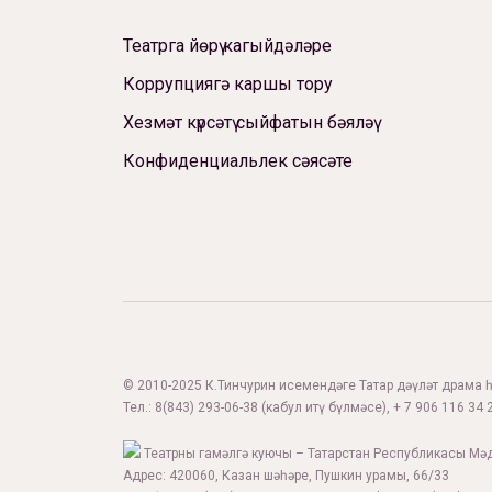
Театрга йөрү кагыйдәләре
Коррупциягә каршы тору
Хезмәт күрсәтү сыйфатын бәяләү
Конфиденциальлек сәясәте
© 2010-2025 К.Тинчурин исемендәге Татар дәүләт драма һә
Тел.:
8(843) 293-06-38
(кабул итү бүлмәсе), + 7 906 116 34 2
Театрны гамәлгә куючы – Татарстан Республикасы Мә
Адрес: 420060, Казан шәһәре, Пушкин урамы, 66/33