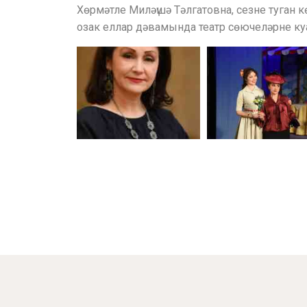
Хөрмәтле Миләүшә Тәлгатовна, сезне туган 
озак еллар дәвамында театр сөючеләрне к