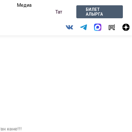
Медиа
БИЛЕТ
Тат
АЛЫРГА
н көне!!!