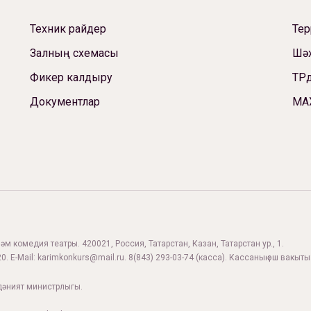
Техник райдер
Те
Залның схемасы
Шәх
Фикер калдыру
ТРд
Документлар
МА
м комедия театры. 420021, Россия, Татарстан, Казан, Татарстан ур., 1.
0. E-Mail:
karimkonkurs@mail.ru
.
8(843) 293-03-74
(касса). Кассаның эш вакыты:
дәният министрлыгы.