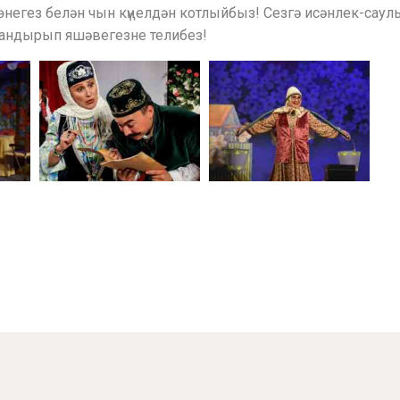
көнегез белән чын күңелдән котлыйбыз! Сезгә исәнлек-саул
уандырып яшәвегезне телибез!