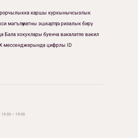
ррорчылыкка каршы куркынычсызлык
си мәгълүматны эшкәртүгә ризалык бирү
а Бала хокуклары буенча вәкаләтле вәкил
Х мессенджерында цифрлы ID
 10:00 – 19:00.