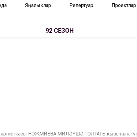
нда
Яңалыклар
Репертуар
Проектлар
92 СЕЗОН
алык артисткасы НӘҖМИЕВА МИЛӘҮШӘ ТӘЛГАТЬ кызының туга