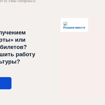
07-26. E-Mail: mkrt@tatar.ru
Решаем вместе
лучением
рты» или
 билетов?
чшить работу
льтуры?