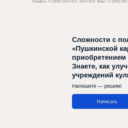
Телефон: +7 (843) 264-74-01, 264-74-02. Факс: +7 (843) 292-
Сложности с по
«Пушкинской ка
приобретением
Знаете, как улу
учреждений ку
Напишите — решим!
Написать
Афиша