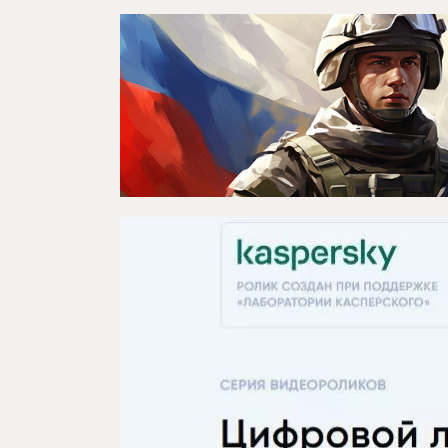
Театр турында
Яңалыклар
Репертуар
Проектлар
Медиа
Элемтә