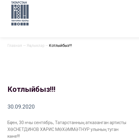
Главная
—
Яңалыклар
—
Котлыйбыз!!!
Котлыйбыз!!!
30.09.2020
Бүген, 30 нчы сентябрь, Татарстанның атказанган артисты
ХӨСНЕТДИНОВ ХАРИС МӨХӘММӘТНУР улының туган
көне!!!