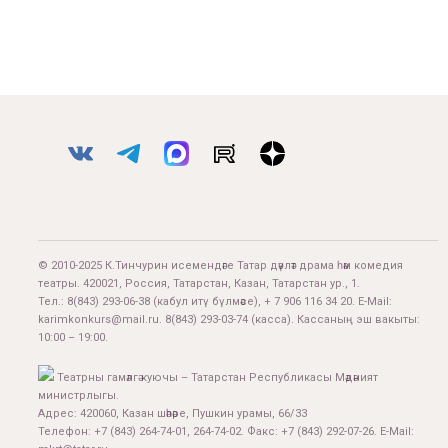
© 2010-2025 К.Тинчурин исемендәге Татар дәүләт драма һәм комедия
театры. 420021, Россия, Татарстан, Казан, Татарстан ур., 1.
Тел.:
8(843) 293-06-38
(кабул итү бүлмәсе), + 7 906 116 34 20. E-Mail:
karimkonkurs@mail.ru
.
8(843) 293-03-74
(касса). Кассаның эш вакыты:
10:00 – 19:00.
Театрны гамәлгә куючы – Татарстан Республикасы Мәдәният
министрлыгы.
Адрес: 420060, Казан шәһәре, Пушкин урамы, 66/33
Телефон: +7 (843) 264-74-01, 264-74-02. Факс: +7 (843) 292-07-26. E-Mail: