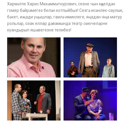
Хөрмәтле Харис Мөхәммәтнурович, сезне чын күңелдән
гомер бәйрәмегез белән котлыйбыз! Сезгә исәнлек-саулык,
бәхет, иҗади уңышлар, гаилә иминлеге, яңадан-яңа матур
рольләр, озак еллар дәвамында театр сөючеләрне
куандырып яшәвегезне телибез!