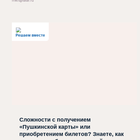
mkrt@tatar.ru
Решаем вместе
Сложности с получением
«Пушкинской карты» или
приобретением билетов? Знаете, как