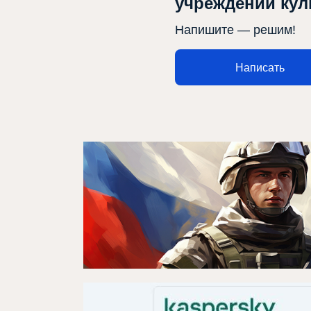
учреждений ку
Напишите — решим!
Афиша
Театр турында
Написать
Яңалыклар
Репертуар
Проектлар
Медиа
Элемтә