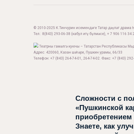
© 2010-2025 К.Тинчурин исемендәге Татар дәүләт драма һә
Тел.:
8(843) 293-06-38
(кабул итү бүлмәсе), + 7 906 116 34 2
Театрны гамәлгә куючы – Татарстан Республикасы Мә
Адрес: 420060, Казан шәһәре, Пушкин урамы, 66/33
Телефон: +7 (843) 264-74-01, 264-74-02. Факс: +7 (843) 292-
Сложности с по
«Пушкинской ка
приобретением
Знаете, как улу