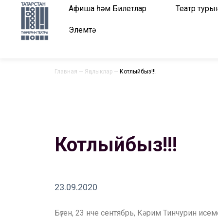
Афиша һәм Билетлар
Театр туры
Элемтә
Главная
—
Яңалыклар
—
Котлыйбыз!!!
Котлыйбыз!!!
23.09.2020
Бүген, 23 нче сентябрь, Кәрим Тинчурин и