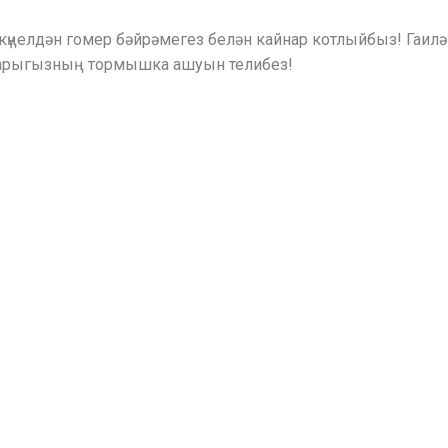
 күңелдән гомер бәйрәмегез белән кайнар котлыйбыз! Гаи
лларыгызның тормышка ашуын телибез!