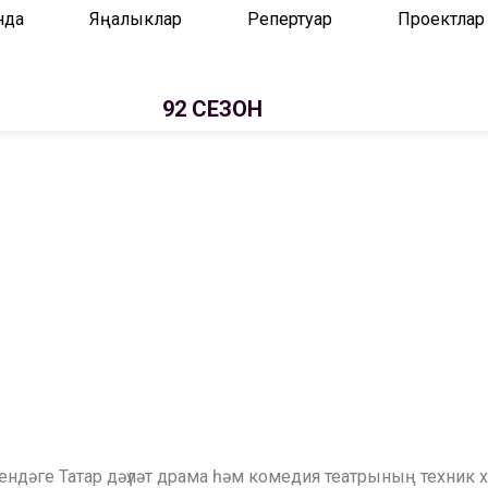
нда
Яңалыклар
Репертуар
Проектлар
92 СЕЗОН
семендәге Татар дәүләт драма һәм комедия театрының техн