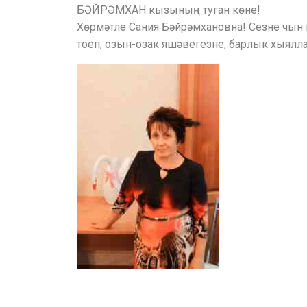
БӘЙРӘМХАН кызының туган көне!
Хөрмәтле Сания Бәйрәмхановна! Сезне чын
тоеп, озын-озак яшәвегезне, барлык хыя