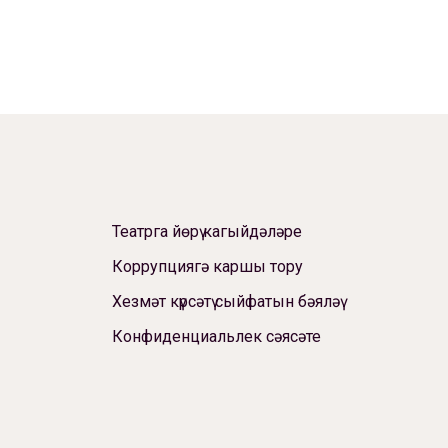
Театрга йөрү кагыйдәләре
Коррупциягә каршы тору
Хезмәт күрсәтү сыйфатын бәяләү
Конфиденциальлек сәясәте