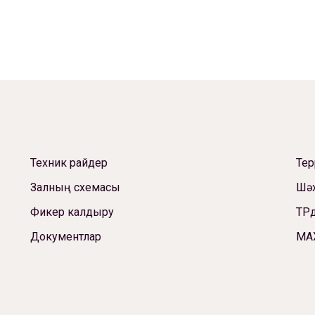
Техник райдер
Те
Залның схемасы
Шәх
Фикер калдыру
ТРд
Документлар
МА