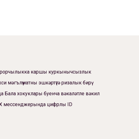
ррорчылыкка каршы куркынычсызлык
си мәгълүматны эшкәртүгә ризалык бирү
а Бала хокуклары буенча вәкаләтле вәкил
Х мессенджерында цифрлы ID