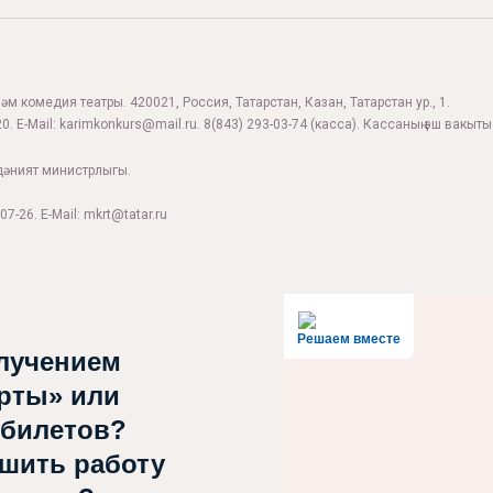
м комедия театры. 420021, Россия, Татарстан, Казан, Татарстан ур., 1.
0. E-Mail:
karimkonkurs@mail.ru
.
8(843) 293-03-74
(касса). Кассаның эш вакыты:
дәният министрлыгы.
07-26. E-Mail: mkrt@tatar.ru
Решаем вместе
лучением
рты» или
 билетов?
чшить работу