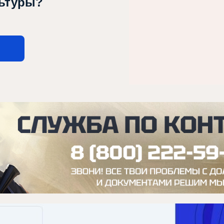
льтуры?