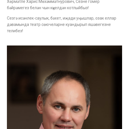
Хөрмәтле Харис Мөхәммәтнурович, Сезне гомер
бәйрәмегез белән чын күңелдән котлыйбыз!
Сезгә исәнлек-саулык, бәхет, иҗади уңышлар, озак еллар
дәвамында театр сөючеләрне куандырып яшәвегезне
телибез!