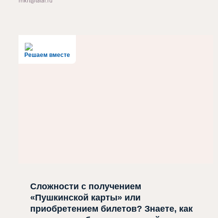
mkrt@tatar.ru
Решаем вместе
Сложности с получением
«Пушкинской карты» или
приобретением билетов? Знаете, как