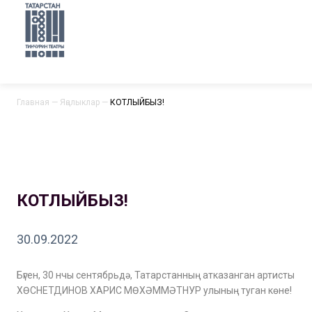
Главная
—
Яңалыклар
—
КОТЛЫЙБЫЗ!
КОТЛЫЙБЫЗ!
30.09.2022
Бүген, 30 нчы сентябрьдә, Татарстанның атказанган артисты
ХӨСНЕТДИНОВ ХАРИС МӨХӘММӘТНУР улының туган көне!