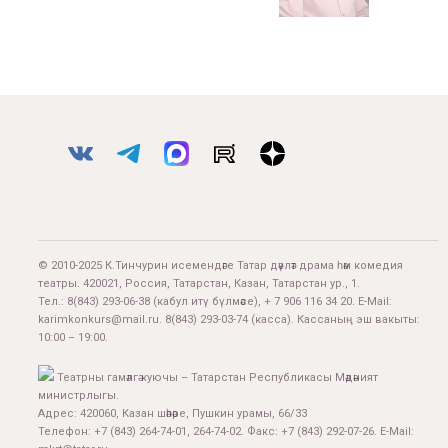
© 2010-2025 К.Тинчурин исемендәге Татар дәүләт драма һәм комедия
театры. 420021, Россия, Татарстан, Казан, Татарстан ур., 1.
Тел.:
8(843) 293-06-38
(кабул итү бүлмәсе), + 7 906 116 34 20. E-Mail:
karimkonkurs@mail.ru
.
8(843) 293-03-74
(касса). Кассаның эш вакыты:
10:00 – 19:00.
Театрны гамәлгә куючы – Татарстан Республикасы Мәдәният
министрлыгы.
Адрес: 420060, Казан шәһәре, Пушкин урамы, 66/33
Телефон: +7 (843) 264-74-01, 264-74-02. Факс: +7 (843) 292-07-26. E-Mail: