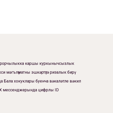
ррорчылыкка каршы куркынычсызлык
си мәгълүматны эшкәртүгә ризалык бирү
а Бала хокуклары буенча вәкаләтле вәкил
Х мессенджерында цифрлы ID