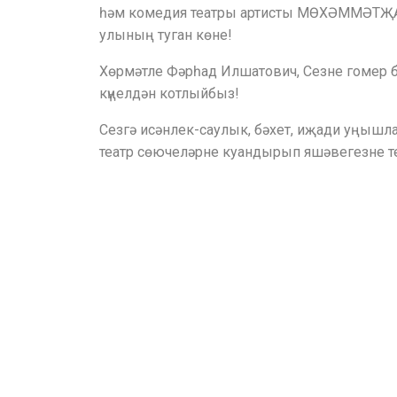
һәм комедия театры артисты МӨХӘММӘТ
улының туган көне!
Хөрмәтле Фәрһад Илшатович, Сезне гомер 
күңелдән котлыйбыз!
Сезгә исәнлек-саулык, бәхет, иҗади уңышл
театр сөючеләрне куандырып яшәвегезне т