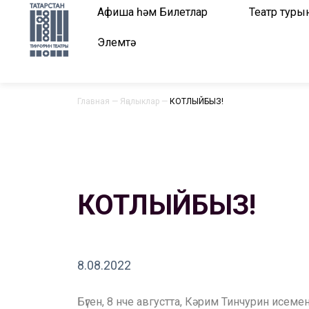
Афиша һәм Билетлар
Театр туры
Элемтә
Главная
—
Яңалыклар
—
КОТЛЫЙБЫЗ!
КОТЛЫЙБЫЗ!
8.08.2022
Бүген, 8 нче августта, Кәрим Тинчурин исеме