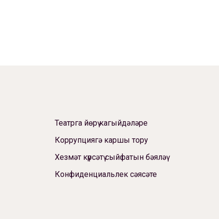
Театрга йөрү кагыйдәләре
Коррупциягә каршы тору
Хезмәт күрсәтү сыйфатын бәяләү
Конфиденциальлек сәясәте