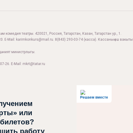
м комедия театры. 420021, Россия, Татарстан, Казан, Татарстан ур., 1.
0. E-Mail:
karimkonkurs@mail.ru
.
8(843) 293-03-74
(касса). Кассаның эш вакыты:
дәният министрлыгы.
07-26. E-Mail: mkrt@tatar.ru
Решаем вместе
лучением
рты» или
 билетов?
чшить работу