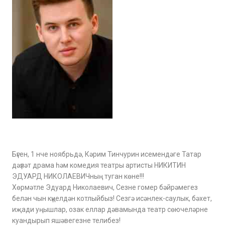
Бүген, 1 нче ноябрьдә, Кәрим Тинчурин исемендәге Татар
дәүләт драма һәм комедия театры артисты НИКИТИН
ЭДУАРД НИКОЛАЕВИЧның туган көне!!!
Хөрмәтле Эдуард Николаевич, Сезне гомер бәйрәмегез
белән чын күңелдән котлыйбыз! Сезгә исәнлек-саулык, бәхет,
иҗади уңышлар, озак еллар дәвамында театр сөючеләрне
куандырып яшәвегезне телибез!