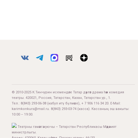
© 2010-2025 К.Тинчурин исемендәге Татар дәүләт драма һәм комедия
театры. 420021, Россия, Татарстан, Казан, Татарстан ур., 1.
Тел.:
8(843) 293-06-38
(кабул итү бүлмәсе), + 7 906 116 34 20. E-Mail:
karimkonkurs@mail.ru
.
8(843) 293-03-74
(касса). Кассаның эш вакыты:
10:00 – 19:00.
Театрны гамәлгә куючы – Татарстан Республикасы Мәдәният
министрлыгы.
Адрес: 420060, Казан шәһәре, Пушкин урамы, 66/33