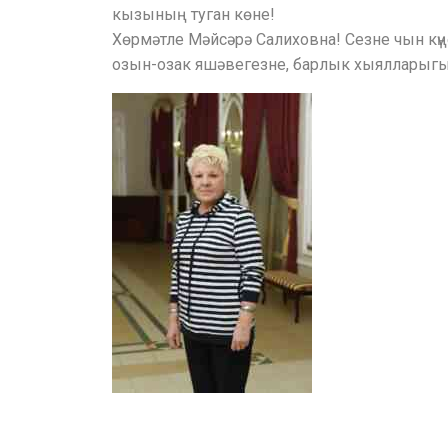
кызының туган көне!
Хөрмәтле Мәйсәрә Салиховна! Сезне чын кү
озын-озак яшәвегезне, барлык хыялларыг