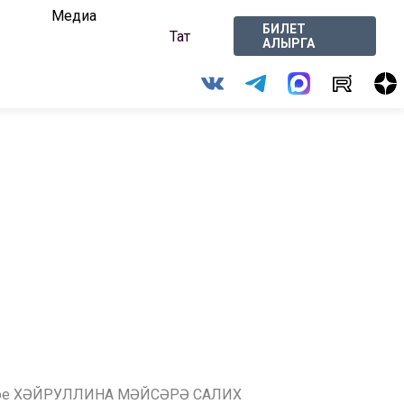
Медиа
БИЛЕТ
Тат
АЛЫРГА
мәткәре ХӘЙРУЛЛИНА МӘЙСӘРӘ САЛИХ