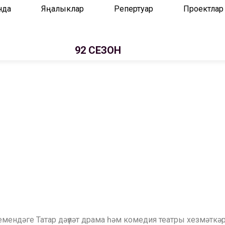
нда
Яңалыклар
Репертуар
Проектлар
92 СЕЗОН
н исемендәге Татар дәүләт драма һәм комедия театры хез