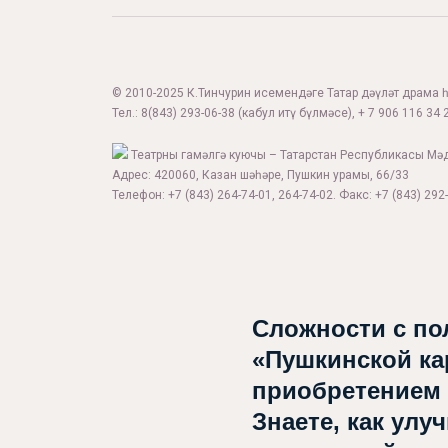
© 2010-2025 К.Тинчурин исемендәге Татар дәүләт драма һә
Тел.:
8(843) 293-06-38
(кабул итү бүлмәсе), + 7 906 116 34 2
Театрны гамәлгә куючы – Татарстан Республикасы Мә
Адрес: 420060, Казан шәһәре, Пушкин урамы, 66/33
Телефон: +7 (843) 264-74-01, 264-74-02. Факс: +7 (843) 292-
Сложности с по
«Пушкинской ка
приобретением
Знаете, как улу