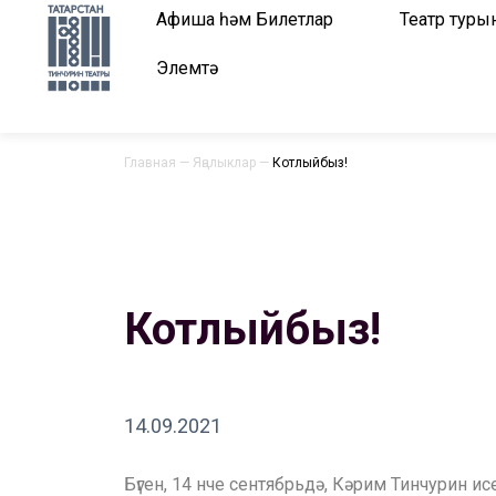
Афиша һәм Билетлар
Театр туры
Элемтә
Главная
—
Яңалыклар
—
Котлыйбыз!
Котлыйбыз!
14.09.2021
Бүген, 14 нче сентябрьдә, Кәрим Тинчури