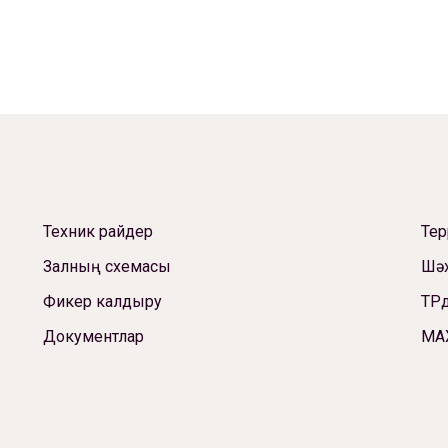
Техник райдер
Те
Залның схемасы
Шәх
Фикер калдыру
ТРд
Документлар
МА