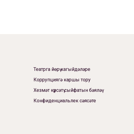
Театрга йөрү кагыйдәләре
Коррупциягә каршы тору
Хезмәт күрсәтү сыйфатын бәяләү
Конфиденциальлек сәясәте