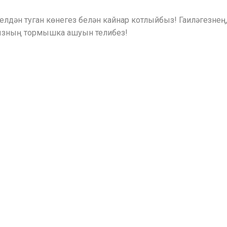
ңелдән туган көнегез белән кайнар котлыйбыз! Гаиләгезн
ызның тормышка ашуын телибез!