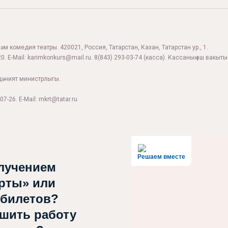
м комедия театры. 420021, Россия, Татарстан, Казан, Татарстан ур., 1.
0. E-Mail:
karimkonkurs@mail.ru
.
8(843) 293-03-74
(касса). Кассаның эш вакыты:
дәният министрлыгы.
07-26. E-Mail: mkrt@tatar.ru
Решаем вместе
лучением
рты» или
 билетов?
чшить работу