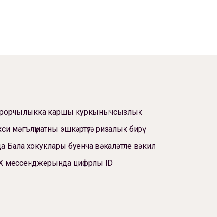
ррорчылыкка каршы куркынычсызлык
си мәгълүматны эшкәртүгә ризалык бирү
а Бала хокуклары буенча вәкаләтле вәкил
Х мессенджерында цифрлы ID