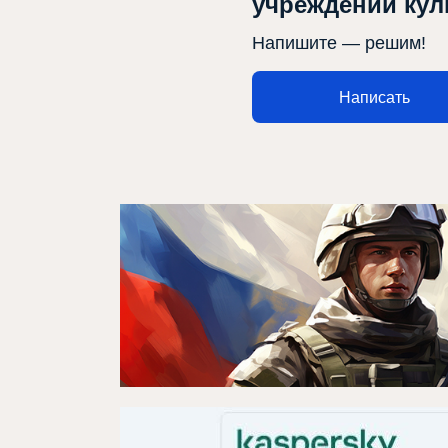
учреждений ку
Напишите — решим!
Афиша
Театр турында
Написать
Яңалыклар
Репертуар
Проектлар
Медиа
Элемтә