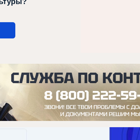
льтуры?