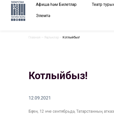
Афиша һәм Билетлар
Театр туры
Элемтә
Главная
—
Яңалыклар
—
Котлыйбыз!
Котлыйбыз!
12.09.2021
Бүген, 12 нче сентябрьдә, Татарстанның а