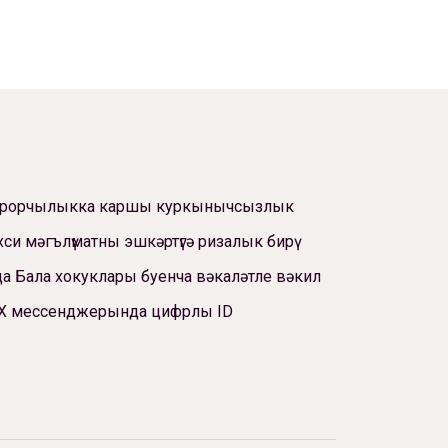
ррорчылыкка каршы куркынычсызлык
си мәгълүматны эшкәртүгә ризалык бирү
а Бала хокуклары буенча вәкаләтле вәкил
Х мессенджерында цифрлы ID