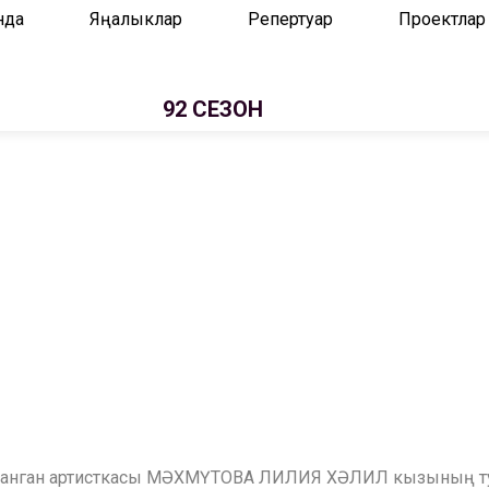
нда
Яңалыклар
Репертуар
Проектлар
92 СЕЗОН
тказанган артисткасы МӘХМҮТОВА ЛИЛИЯ ХӘЛИЛ кызының ту