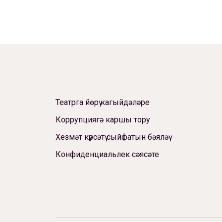
Театрга йөрү кагыйдәләре
Коррупциягә каршы тору
Хезмәт күрсәтү сыйфатын бәяләү
Конфиденциальлек сәясәте