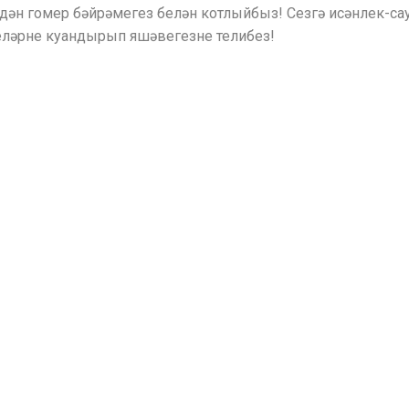
дән гомер бәйрәмегез белән котлыйбыз! Сезгә исәнлек-са
еләрне куандырып яшәвегезне телибез!