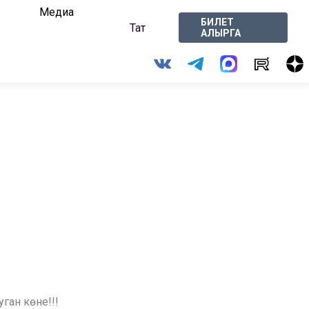
Медиа
БИЛЕТ
Тат
АЛЫРГА
ган көне!!!