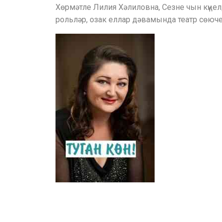
Хөрмәтле Лилия Хәлиловна, Сезне чын күңел
рольләр, озак еллар дәвамында театр сөюч