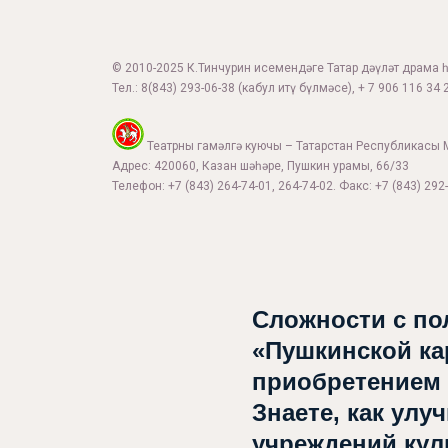
© 2010-2025 К.Тинчурин исемендәге Татар дәүләт драма һә
Тел.:
8(843) 293-06-38
(кабул итү бүлмәсе), + 7 906 116 34 2
Театрны гамәлгә куючы – Татарстан Республикасы 
Адрес: 420060, Казан шәһәре, Пушкин урамы, 66/33
Телефон: +7 (843) 264-74-01, 264-74-02. Факс: +7 (843) 292-
Сложности с по
«Пушкинской ка
приобретением
Знаете, как улу
учреждений ку