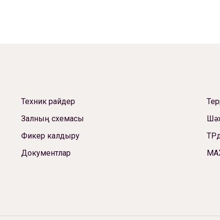
Техник райдер
Те
Залның схемасы
Шәх
Фикер калдыру
ТРд
Документлар
МА