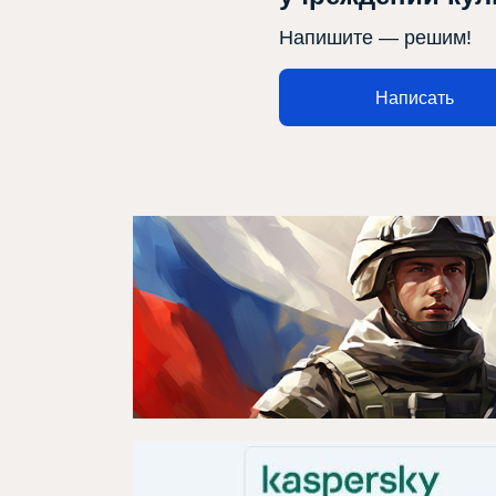
Напишите — решим!
Афиша
Написать
Театр турында
Яңалыклар
Репертуар
Проектлар
Медиа
Элемтә