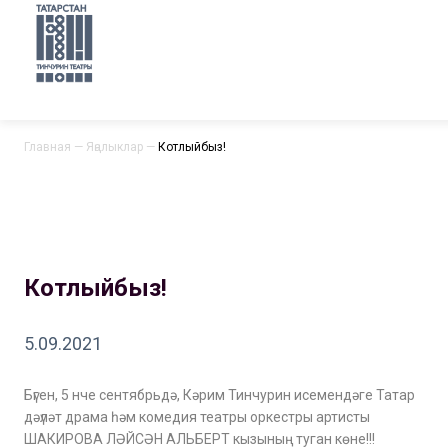
Главная
—
Яңалыклар
—
Котлыйбыз!
Котлыйбыз!
5.09.2021
Бүген, 5 нче сентябрьдә, Кәрим Тинчурин исемендәге Татар
дәүләт драма һәм комедия театры оркестры артисты
ШАКИРОВА ЛӘЙСӘН АЛЬБЕРТ кызының туган көне!!!