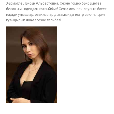
Хөрмәтле Ләйсән Альбертовна, Сезне гомер бәйрәмегез
белән чын күңелдән котлыйбыз! Сезгә исәнлек-саулык, бәхет,
иҗади уңышлар, озак еллар дәвамында театр сөючеләрне
куандырып яшәвегезне телибез!