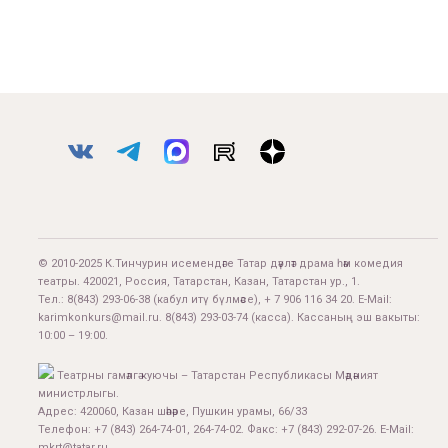
© 2010-2025 К.Тинчурин исемендәге Татар дәүләт драма һәм комедия
театры. 420021, Россия, Татарстан, Казан, Татарстан ур., 1.
Тел.:
8(843) 293-06-38
(кабул итү бүлмәсе), + 7 906 116 34 20. E-Mail:
karimkonkurs@mail.ru
.
8(843) 293-03-74
(касса). Кассаның эш вакыты:
10:00 – 19:00.
Театрны гамәлгә куючы – Татарстан Республикасы Мәдәният
министрлыгы.
Адрес: 420060, Казан шәһәре, Пушкин урамы, 66/33
Телефон: +7 (843) 264-74-01, 264-74-02. Факс: +7 (843) 292-07-26. E-Mail:
mkrt@tatar.ru