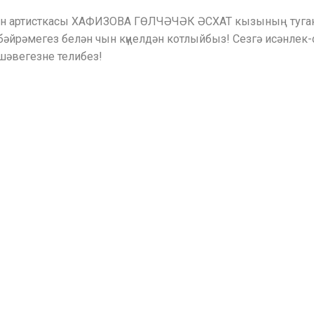
нган артисткасы ХАФИЗОВА ГӨЛЧӘЧӘК ӘСХАТ кызының туган
бәйрәмегез белән чын күңелдән котлыйбыз! Сезгә исәнлек-
әвегезне телибез!