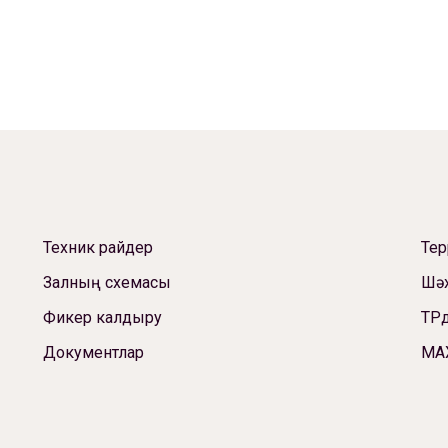
Техник райдер
Те
Залның схемасы
Шәх
Фикер калдыру
ТРд
Документлар
МА