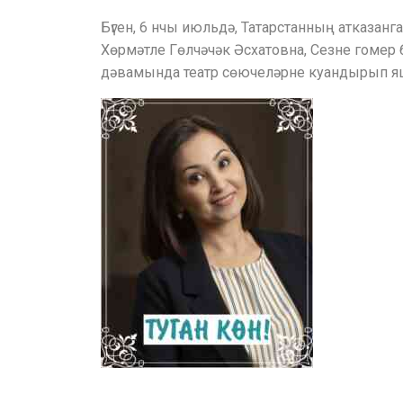
Бүген, 6 нчы июльдә, Татарстанның атказа
Хөрмәтле Гөлчәчәк Әсхатовна, Сезне гомер 
дәвамында театр сөючеләрне куандырып яш