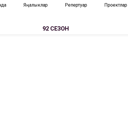
нда
Яңалыклар
Репертуар
Проектлар
92 СЕЗОН