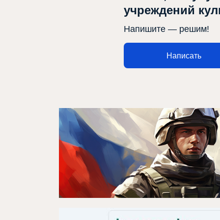
учреждений ку
Напишите — решим!
Афиша
Театр турында
Написать
Яңалыклар
Репертуар
Проектлар
Медиа
Элемтә