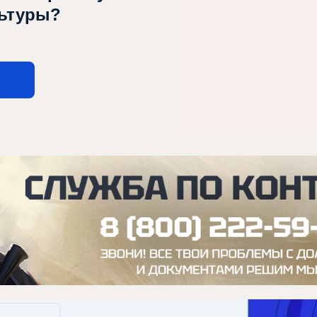
льтуры?