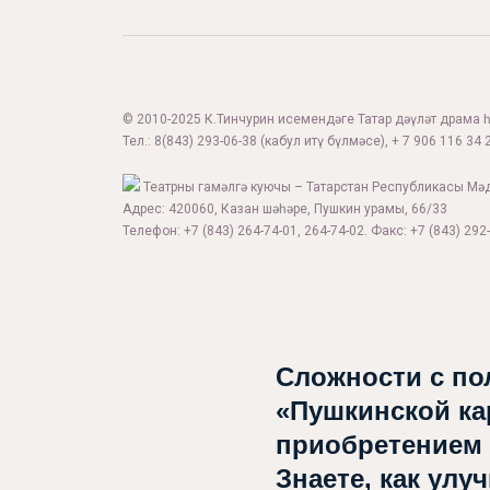
© 2010-2025 К.Тинчурин исемендәге Татар дәүләт драма һә
Тел.:
8(843) 293-06-38
(кабул итү бүлмәсе), + 7 906 116 34 2
Театрны гамәлгә куючы – Татарстан Республикасы Мә
Адрес: 420060, Казан шәһәре, Пушкин урамы, 66/33
Телефон: +7 (843) 264-74-01, 264-74-02. Факс: +7 (843) 292-
Сложности с по
«Пушкинской ка
приобретением
Знаете, как улу