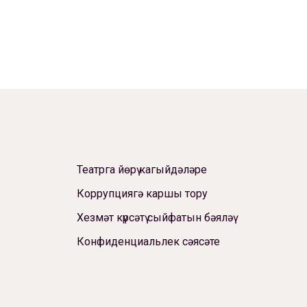
Театрга йөрү кагыйдәләре
Коррупциягә каршы тору
Хезмәт күрсәтү сыйфатын бәяләү
Конфиденциальлек сәясәте