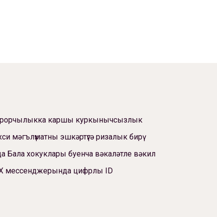
ррорчылыкка каршы куркынычсызлык
си мәгълүматны эшкәртүгә ризалык бирү
а Бала хокуклары буенча вәкаләтле вәкил
Х мессенджерында цифрлы ID