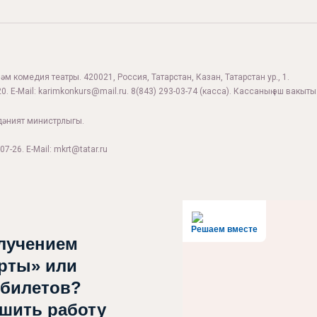
м комедия театры. 420021, Россия, Татарстан, Казан, Татарстан ур., 1.
0. E-Mail:
karimkonkurs@mail.ru
.
8(843) 293-03-74
(касса). Кассаның эш вакыты:
дәният министрлыгы.
07-26. E-Mail: mkrt@tatar.ru
Решаем вместе
лучением
рты» или
 билетов?
чшить работу