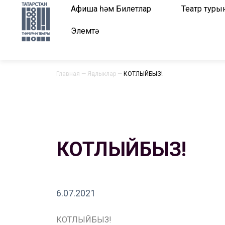
Афиша һәм Билетлар
Театр туры
Элемтә
Главная
—
Яңалыклар
—
КОТЛЫЙБЫЗ!
КОТЛЫЙБЫЗ!
6.07.2021
КОТЛЫЙБЫЗ!