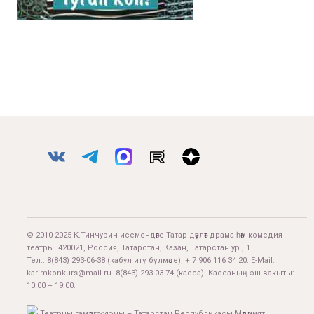
© 2010-2025 К.Тинчурин исемендәге Татар дәүләт драма һәм комедия
театры. 420021, Россия, Татарстан, Казан, Татарстан ур., 1.
Тел.:
8(843) 293-06-38
(кабул итү бүлмәсе), + 7 906 116 34 20. E-Mail:
karimkonkurs@mail.ru
.
8(843) 293-03-74
(касса). Кассаның эш вакыты:
10:00 – 19:00.
Театрны гамәлгә куючы – Татарстан Республикасы Мәдәният