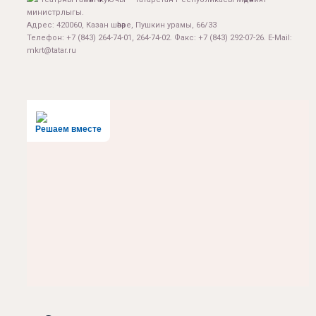
министрлыгы.
Адрес: 420060, Казан шәһәре, Пушкин урамы, 66/33
Телефон: +7 (843) 264-74-01, 264-74-02. Факс: +7 (843) 292-07-26. E-Mail:
mkrt@tatar.ru
Решаем вместе