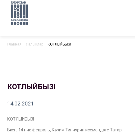
Главная
—
Яңалыклар
—
КОТЛЫЙБЫЗ!
КОТЛЫЙБЫЗ!
14.02.2021
КОТЛЫЙБЫЗ!
Бүген, 14 нче февраль, Кәрим Тинчурин исемендәге Татар