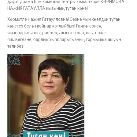
дәүләт драма һәм комедия театры хезмәткәре КӘРИМОВА
НАҖИЯ ГАТАУЛЛА кызының туган көне!
Хөрмәтле Наҗия Гатаулловна! Сезне чын күңелдән туган
көнегез белән кайнар котлыйбыз! Гаиләгезнең,
якыннарыгызның күңел җылысын тоеп, озын-озак
яшәвегезне, барлык хыялларыгызның тормышка ашуын
телибез!