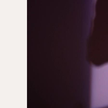
Театрга йөрү кагыйдәләре
Коррупциягә каршы тору
Хезмәт күрсәтү сыйфатын бәяләү
Конфиденциальлек сәясәте
© 2010-2025 К.Тинчурин исемендәге Татар дәүләт драма һә
Тел.:
8(843) 293-06-38
(кабул итү бүлмәсе), + 7 906 116 34 2
Театрны гамәлгә куючы – Татарстан Республикасы Мә
Адрес: 420060, Казан шәһәре, Пушкин урамы, 66/33
Телефон: +7 (843) 264-74-01, 264-74-02. Факс: +7 (843) 292-