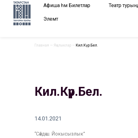
Афиша һәм Билетлар
Театр турын
Элемтә
Главная
—
Яңалыклар
—
Кил.Күр.Бел.
Кил.Күр.Бел.
14.01.2021
“Сәйдәш. Йокысызлык”