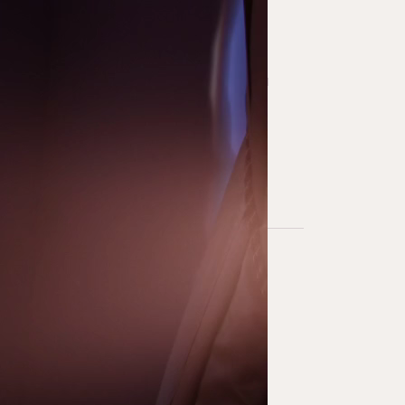
ррорчылыкка каршы куркынычсызлык
си мәгълүматны эшкәртүгә ризалык бирү
а Бала хокуклары буенча вәкаләтле вәкил
Х мессенджерында цифрлы ID
 10:00 – 19:00.