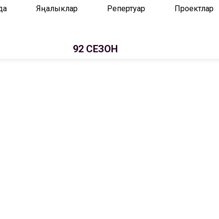
да
Яңалыклар
Репертуар
Проектлар
92 СЕЗОН