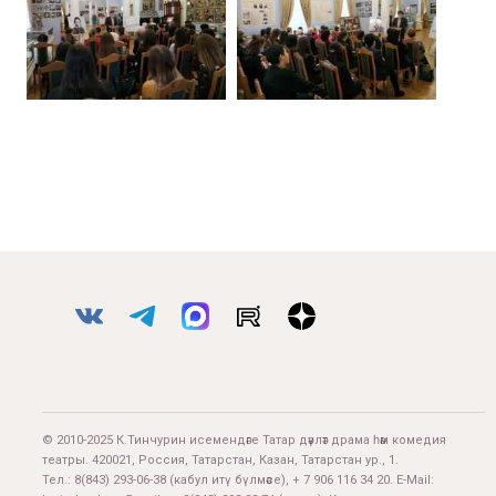
© 2010-2025 К.Тинчурин исемендәге Татар дәүләт драма һәм комедия
театры. 420021, Россия, Татарстан, Казан, Татарстан ур., 1.
Тел.:
8(843) 293-06-38
(кабул итү бүлмәсе), + 7 906 116 34 20. E-Mail: