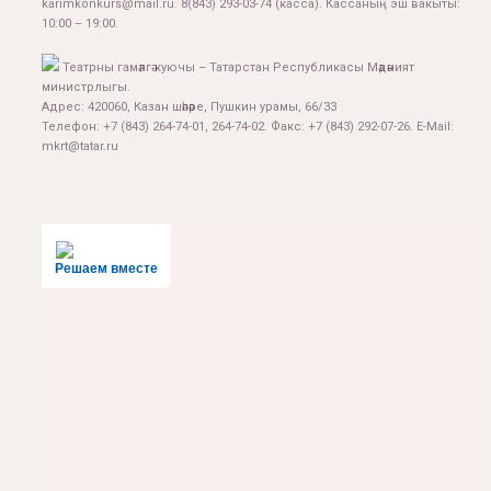
karimkonkurs@mail.ru
.
8(843) 293-03-74
(касса). Кассаның эш вакыты:
10:00 – 19:00.
Театрны гамәлгә куючы – Татарстан Республикасы Мәдәният
министрлыгы.
Адрес: 420060, Казан шәһәре, Пушкин урамы, 66/33
Телефон: +7 (843) 264-74-01, 264-74-02. Факс: +7 (843) 292-07-26. E-Mail:
mkrt@tatar.ru
Решаем вместе