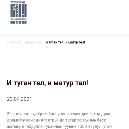
Главная
—
Яңалыклар
—
И туган тел, и матур тел!
И туган тел, и матур тел!
23.04.2021
22 нче апрельдә Кәрим Тинчурин исемендәге Татар дәүләт
драма һәм комедия театрында татар халкының бөек
шагыйре Габдулла Тукайның тууына 135 ел тулу, Туган