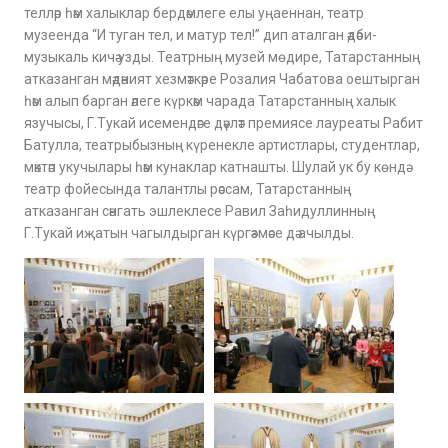
телләр һәм халыклар бердәмлеге елы уңаеннан, театр
музеенда “И туган тел, и матур тел!” дип аталган әдәби-
музыкаль кичә узды. Театрның музей мөдире, Татарстанның
атказанган мәдәният хезмәткәре Розалия Чабатова оештырган
һәм алып барган әлеге күркәм чарада Татарстанның халык
язучысы, Г.Тукай исемендәге дәүләт премиясе лауреаты Рабит
Батулла, театрыбызның күренекле артистлары, студентлар,
мәктәп укучылары һәм кунаклар катнашты. Шулай ук бу көндә
театр фойесында талантлы рәссам, Татарстанның
атказанган сәнгать эшлеклесе Равил Заһидуллинның
Г.Тукай иҗатын чагылдырган күргәзмәсе дә ачылды.