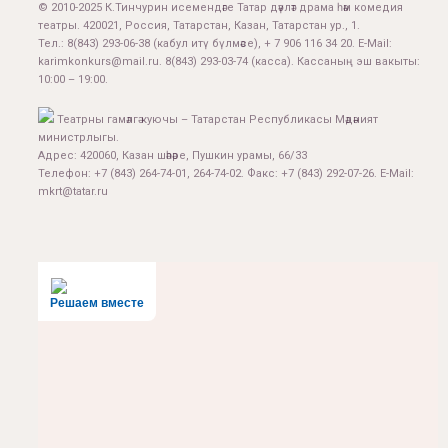
© 2010-2025 К.Тинчурин исемендәге Татар дәүләт драма һәм комедия
театры. 420021, Россия, Татарстан, Казан, Татарстан ур., 1.
Тел.:
8(843) 293-06-38
(кабул итү бүлмәсе), + 7 906 116 34 20. E-Mail:
karimkonkurs@mail.ru
.
8(843) 293-03-74
(касса). Кассаның эш вакыты:
10:00 – 19:00.
Театрны гамәлгә куючы – Татарстан Республикасы Мәдәният
министрлыгы.
Адрес: 420060, Казан шәһәре, Пушкин урамы, 66/33
Телефон: +7 (843) 264-74-01, 264-74-02. Факс: +7 (843) 292-07-26. E-Mail:
mkrt@tatar.ru
Решаем вместе