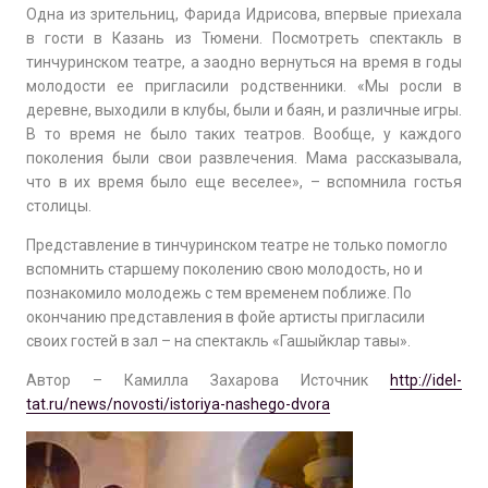
Одна из зрительниц, Фарида Идрисова, впервые приехала
в гости в Казань из Тюмени. Посмотреть спектакль в
тинчуринском театре, а заодно вернуться на время в годы
молодости ее пригласили родственники. «Мы росли в
деревне, выходили в клубы, были и баян, и различные игры.
В то время не было таких театров. Вообще, у каждого
поколения были свои развлечения. Мама рассказывала,
что в их время было еще веселее», – вспомнила гостья
столицы.
Представление в тинчуринском театре не только помогло
вспомнить старшему поколению свою молодость, но и
познакомило молодежь с тем временем поближе. По
окончанию представления в фойе артисты пригласили
своих гостей в зал – на спектакль «Гашыйклар тавы».
Автор – Камилла Захарова Источник
http://idel-
tat.ru/news/novosti/istoriya-nashego-dvora