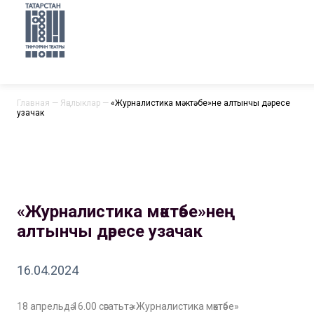
Главная
—
Яңалыклар
—
«Журналистика мәктәбе»нең алтынчы дәресе
узачак
«Журналистика мәктәбе»нең
алтынчы дәресе узачак
16.04.2024
18 апрельдә 16.00 сәгатьтә «Журналистика мәктәбе»