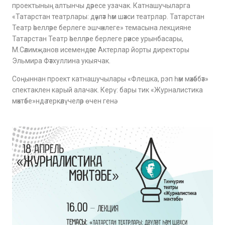
проектының алтынчы дәресе узачак. Катнашучыларга
«Татарстан театрлары: дәүләт һәм шәхси театрлар. Татарстан
Театр әһелләре берлеге эшчәнлеге» темасына лекцияне
Татарстан Театр әһелләре берлеге рәисе урынбасары,
М.Сәлимҗанов исемендәге Актерлар йорты директоры
Эльмира Фәтхуллина укыячак.
Соңыннан проект катнашучылары «Флешка, рэп һәм мәхәббәт»
спектаклен карый алачак. Керү: бары тик «Журналистика
мәктәбе»ндә теркәлүчеләр өчен генә.