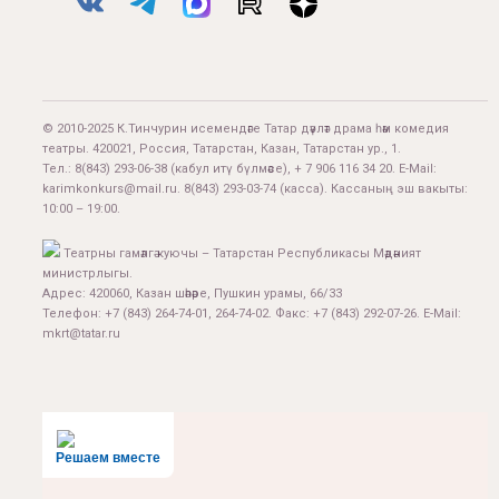
© 2010-2025 К.Тинчурин исемендәге Татар дәүләт драма һәм комедия
театры. 420021, Россия, Татарстан, Казан, Татарстан ур., 1.
Тел.:
8(843) 293-06-38
(кабул итү бүлмәсе), + 7 906 116 34 20. E-Mail:
karimkonkurs@mail.ru
.
8(843) 293-03-74
(касса). Кассаның эш вакыты:
10:00 – 19:00.
Театрны гамәлгә куючы – Татарстан Республикасы Мәдәният
министрлыгы.
Адрес: 420060, Казан шәһәре, Пушкин урамы, 66/33
Телефон: +7 (843) 264-74-01, 264-74-02. Факс: +7 (843) 292-07-26. E-Mail:
mkrt@tatar.ru
Решаем вместе