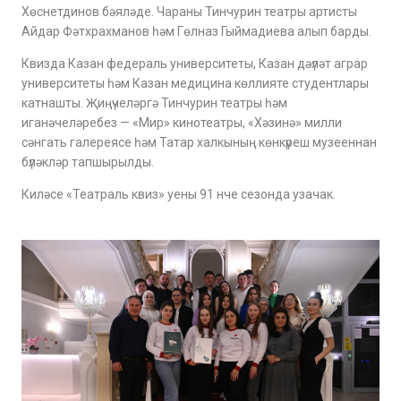
Хөснетдинов бәяләде. Чараны Тинчурин театры артисты
Айдар Фәтхрахманов һәм Гөлназ Гыймадиева алып барды.
Квизда Казан федераль университеты, Казан дәүләт аграр
университеты һәм Казан медицина көллияте студентлары
катнашты. Җиңүчеләргә Тинчурин театры һәм
иганәчеләребез — «Мир» кинотеатры, «Хәзинә» милли
сәнгать галереясе һәм Татар халкының көнкүреш музееннан
бүләкләр тапшырылды.
Киләсе «Театраль квиз» уены 91 нче сезонда узачак.