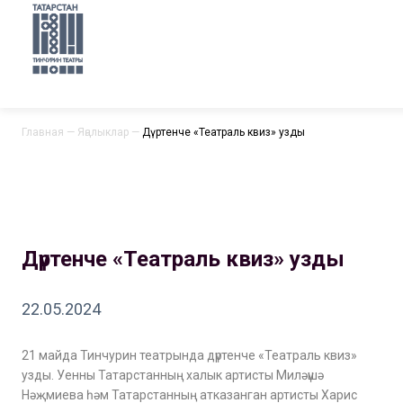
Главная
—
Яңалыклар
—
Дүртенче «Театраль квиз» узды
Дүртенче «Театраль квиз» узды
22.05.2024
21 майда Тинчурин театрында дүртенче «Театраль квиз»
узды. Уенны Татарстанның халык артисты Миләүшә
Нәҗмиева һәм Татарстанның атказанган артисты Харис