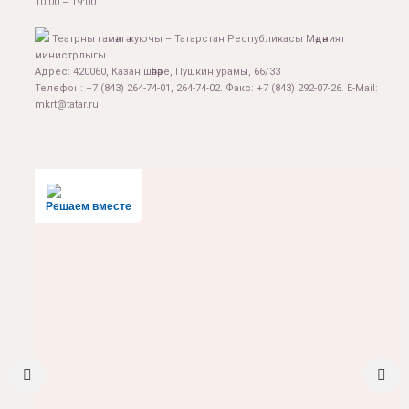
10:00 – 19:00.
Театрны гамәлгә куючы – Татарстан Республикасы Мәдәният
министрлыгы.
Адрес: 420060, Казан шәһәре, Пушкин урамы, 66/33
Телефон: +7 (843) 264-74-01, 264-74-02. Факс: +7 (843) 292-07-26. E-Mail:
mkrt@tatar.ru
Решаем вместе