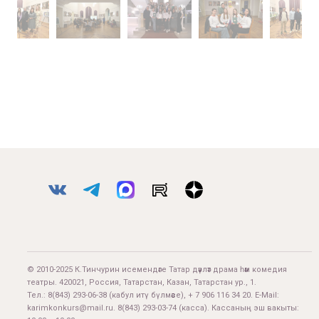
© 2010-2025 К.Тинчурин исемендәге Татар дәүләт драма һәм комедия
театры. 420021, Россия, Татарстан, Казан, Татарстан ур., 1.
Тел.:
8(843) 293-06-38
(кабул итү бүлмәсе), + 7 906 116 34 20. E-Mail:
karimkonkurs@mail.ru
.
8(843) 293-03-74
(касса). Кассаның эш вакыты: