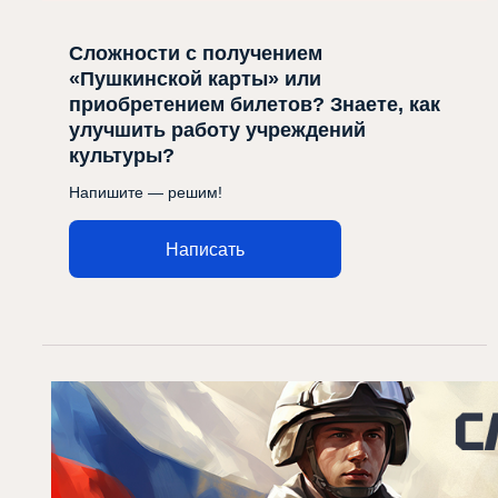
Сложности с получением
«Пушкинской карты» или
приобретением билетов? Знаете, как
улучшить работу учреждений
культуры?
Напишите — решим!
Написать