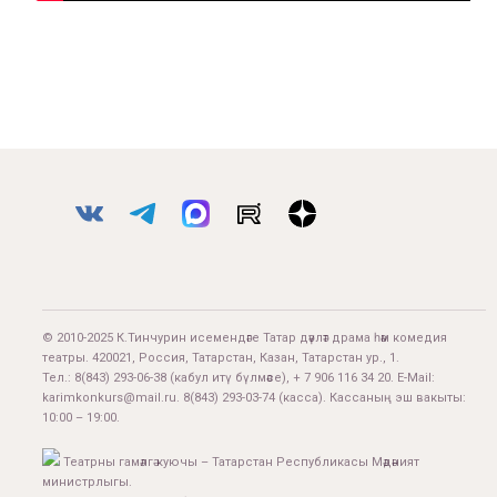
© 2010-2025 К.Тинчурин исемендәге Татар дәүләт драма һәм комедия
театры. 420021, Россия, Татарстан, Казан, Татарстан ур., 1.
Тел.:
8(843) 293-06-38
(кабул итү бүлмәсе), + 7 906 116 34 20. E-Mail:
karimkonkurs@mail.ru
.
8(843) 293-03-74
(касса). Кассаның эш вакыты:
10:00 – 19:00.
Театрны гамәлгә куючы – Татарстан Республикасы Мәдәният
министрлыгы.