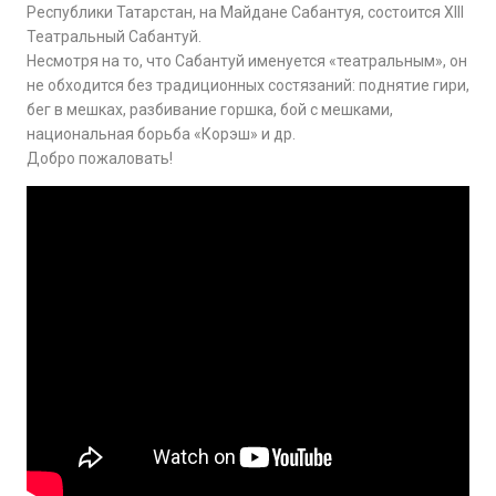
Республики Татарстан, на Майдане Сабантуя, состоится XIII
Театральный Сабантуй.
Несмотря на то, что Сабантуй именуется «театральным», он
не обходится без традиционных состязаний: поднятие гири,
бег в мешках, разбивание горшка, бой с мешками,
национальная борьба «Корэш» и др.
Добро пожаловать!