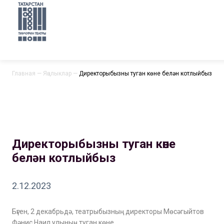
Главная
—
Яңалыклар
—
Директорыбызны туган көне белән котлыйбыз
Директорыбызны туган көне
белән котлыйбыз
2.12.2023
Бүген, 2 декабрьдә, театрыбызның директоры Мөсәгыйтов
Фәнис Наил улының туган көне.