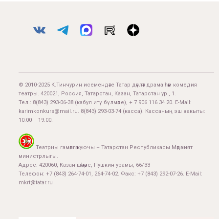
© 2010-2025 К.Тинчурин исемендәге Татар дәүләт драма һәм комедия
театры. 420021, Россия, Татарстан, Казан, Татарстан ур., 1.
Тел.:
8(843) 293-06-38
(кабул итү бүлмәсе), + 7 906 116 34 20. E-Mail:
karimkonkurs@mail.ru
.
8(843) 293-03-74
(касса). Кассаның эш вакыты:
10:00 – 19:00.
Театрны гамәлгә куючы – Татарстан Республикасы Мәдәният
министрлыгы.
Адрес: 420060, Казан шәһәре, Пушкин урамы, 66/33
Телефон: +7 (843) 264-74-01, 264-74-02. Факс: +7 (843) 292-07-26. E-Mail:
mkrt@tatar.ru