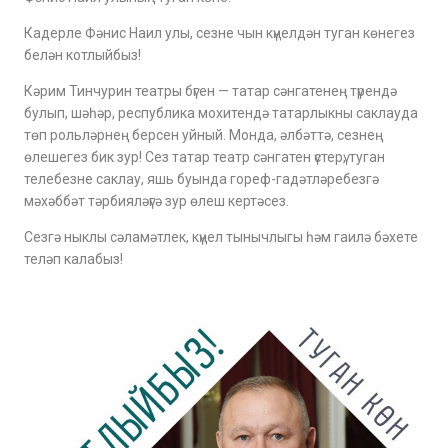
Кадерле Фәнис Наил улы, сезне чын күңелдән туган көнегез
белән котлыйбыз!
Кәрим Тинчурин театры бүген — татар сәнгатенең түрендә
булып, шәһәр, республика мохитендә татарлыкны саклауда
төп рольләрнең берсен уйный. Монда, әлбәттә, сезнең
өлешегез бик зур! Сез татар театр сәнгатен үстерү, туган
телебезне саклау, яшь буында гореф-гадәтләребезгә
мәхәббәт тәрбияләүгә зур өлеш кертәсез.
Сезгә ныклы сәламәтлек, күңел тынычлыгы һәм гаилә бәхете
теләп калабыз!