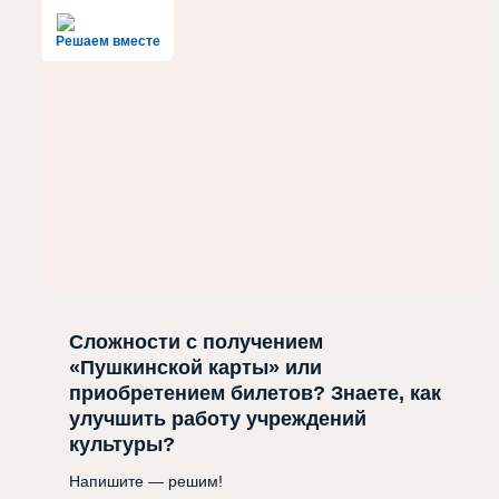
Решаем вместе
Сложности с получением
«Пушкинской карты» или
приобретением билетов? Знаете, как
улучшить работу учреждений
культуры?
Напишите — решим!