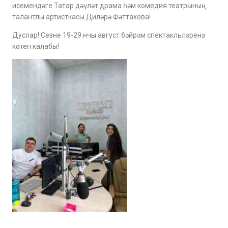
исемендәге Татар дәүләт драма һәм комедия театрының
талантлы артисткасы Диләрә Фәттахова!
Дуслар! Сезне 19-29 нчы август бәйрәм спектакльләренә
көтеп калабы!