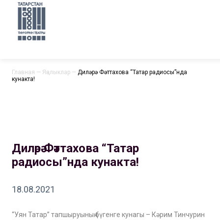
Главная
—
Яңалыклар
—
Диләрә Фәттахова “Татар радиосы”нда
кунакта!
Диләрә Фәттахова “Татар
радиосы”нда кунакта!
18.08.2021
“Уян Татар” тапшыруының бүгенге кунагы – Кәрим Тинчурин