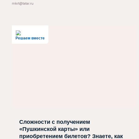
mkrt@tatar.ru
Решаем вместе
Сложности с получением
«Пушкинской карты» или
приобретением билетов? Знаете, как