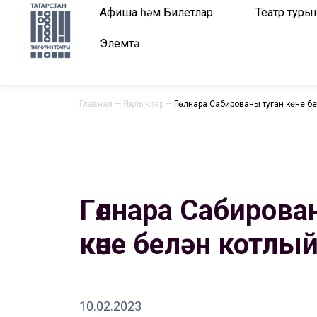
Афиша һәм Билетлар
Театр туры
Элемтә
Главная
—
Яңалыклар
—
Гөлнара Сабированы туган көне б
Гөлнара Сабирова
көне белән котлы
10.02.2023