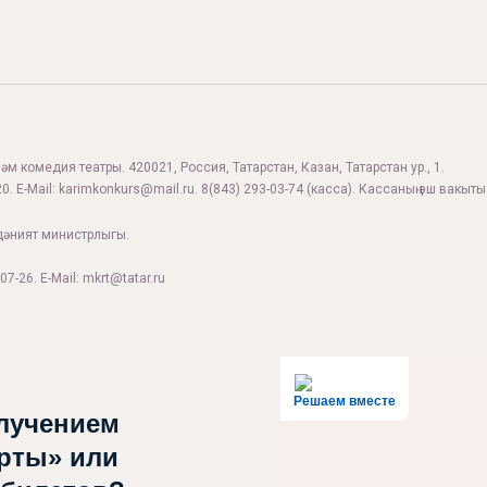
м комедия театры. 420021, Россия, Татарстан, Казан, Татарстан ур., 1.
0. E-Mail:
karimkonkurs@mail.ru
.
8(843) 293-03-74
(касса). Кассаның эш вакыты:
дәният министрлыгы.
07-26. E-Mail: mkrt@tatar.ru
Решаем вместе
лучением
рты» или