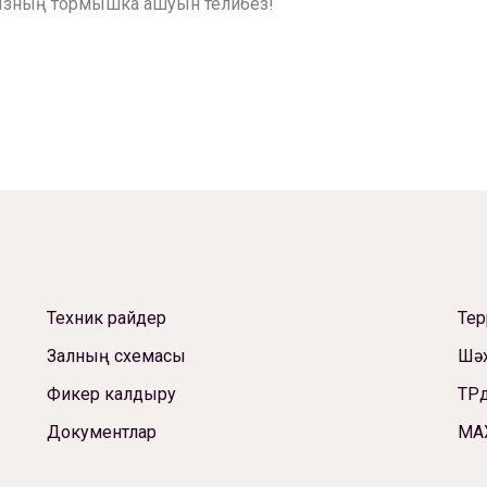
ызның тормышка ашуын телибез!
Техник райдер
Те
Залның схемасы
Шәх
Фикер калдыру
ТРд
Документлар
МА