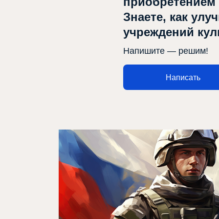
приобретением
Знаете, как улу
учреждений ку
Афиша
Напишите — решим!
Театр турында
Написать
Яңалыклар
Репертуар
Проектлар
Медиа
Элемтә