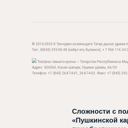
© 2010-2025 К.Тинчурин исемендәге Татар дәүләт драма һә
Тел.:
8(843) 293-06-38
(кабул итү бүлмәсе), + 7 906 116 34 2
Театрны гамәлгә куючы – Татарстан Республикасы Мә
Адрес: 420060, Казан шәһәре, Пушкин урамы, 66/33
Телефон: +7 (843) 264-74-01, 264-74-02. Факс: +7 (843) 292-
Сложности с по
«Пушкинской ка