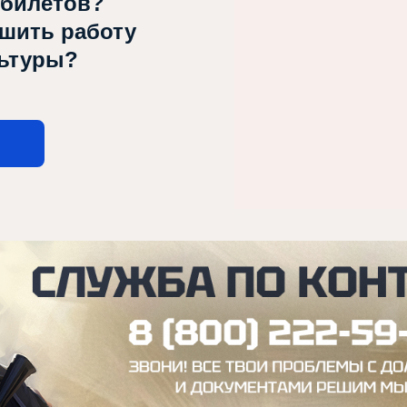
 билетов?
чшить работу
льтуры?