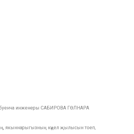
ина буенча инженеры САБИРОВА ГӨЛНАРА
нең, якыннарыгызның күңел җылысын тоеп,