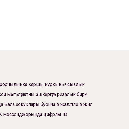
ррорчылыкка каршы куркынычсызлык
си мәгълүматны эшкәртүгә ризалык бирү
а Бала хокуклары буенча вәкаләтле вәкил
Х мессенджерында цифрлы ID