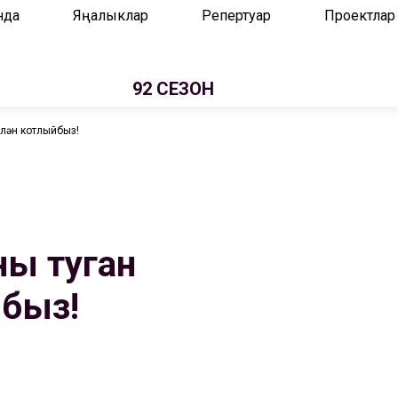
нда
Яңалыклар
Репертуар
Проектлар
92 СЕЗОН
елән котлыйбыз!
ны туган
йбыз!