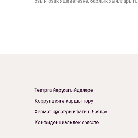
озын-озак яшәвегезне, барлык хыялларыг
Театрга йөрү кагыйдәләре
Коррупциягә каршы тору
Хезмәт күрсәтү сыйфатын бәяләү
Конфиденциальлек сәясәте