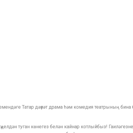
исемендәге Татар дәүләт драма һәм комедия театрының б
күңелдән туган көнегез белән кайнар котлыйбыз! Гаиләгез