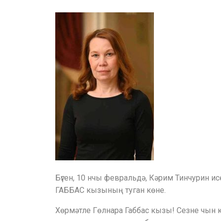
Бүген, 10 нчы февральдә, Кәрим Тинчурин 
ГАББАС кызының туган көне.
Хөрмәтле Гөлнара Габбас кызы! Сезне чын 