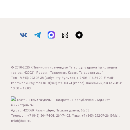
© 2010-2025 К.Тинчурин исемендәге Татар дәүләт драма һәм комедия
театры. 420021, Россия, Татарстан, Казан, Татарстан ур., 1.
Тел.:
8(843) 293-06-38
(кабул итү бүлмәсе), + 7 906 116 34 20. E-Mail:
karimkonkurs@mail.ru
.
8(843) 293-03-74
(касса). Кассаның эш вакыты:
10:00 – 19:00.
Театрны гамәлгә куючы – Татарстан Республикасы Мәдәният
министрлыгы.
Адрес: 420060, Казан шәһәре, Пушкин урамы, 66/33
Телефон: +7 (843) 264-74-01, 264-74-02. Факс: +7 (843) 292-07-26. E-Mail:
mkrt@tatar.ru