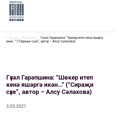
Главная
—
Яңалыклар
—
Гүзәл Гарәпшина: “Шөкер итеп кенә яшәргә
икән…” (“Сираҗи сүзе”, автор – Алсу Сәлахова)
Гүзәл Гарәпшина: “Шөкер итеп
кенә яшәргә икән…” (“Сираҗи
сүзе”, автор – Алсу Сәлахова)
3.05.2021