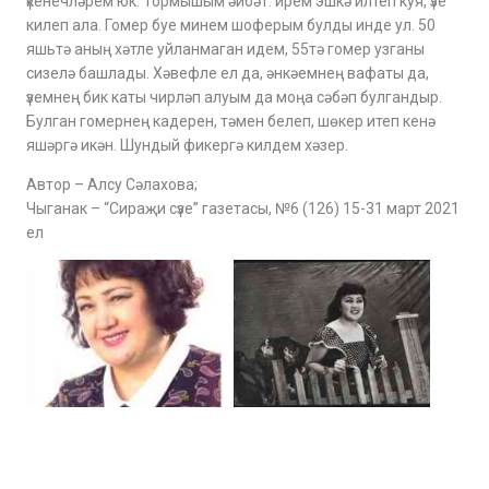
үкенечләрем юк. Тормышым әйбәт: ирем эшкә илтеп куя, үзе
килеп ала. Гомер буе минем шоферым булды инде ул. 50
яшьтә аның хәтле уйланмаган идем, 55тә гомер узганы
сизелә башлады. Хәвефле ел да, әнкәемнең вафаты да,
үземнең бик каты чирләп алуым да моңа сәбәп булгандыр.
Булган гомернең кадерен, тәмен белеп, шөкер итеп кенә
яшәргә икән. Шундый фикергә килдем хәзер.
Автор – Алсу Сәлахова;
Чыганак – “Сираҗи сүзе” газетасы, №6 (126) 15-31 март 2021
ел