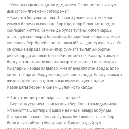
– Казанны күргәнем дә юк иде, дисез. Беренче тапкыр зур
шәһәргә килгән чак исегездәме?
– Казанга берүзем киттем. Шәһәргә унынчыны тәмамлап
укырга баручы кызлар да бар иде, алар белән метеорда
сөйләшеп киттек. Кемнең дә булса туганы килеп каршы
алса, шул кешеләргә барырбыз, берәребезне каршы алмый
калсалар, бер-беребезне ташламыйбыз, дип сүз куештык. Ул
сүз куешкан арада әти-әниләр сумкага тыгып җибәргән
ризыклар да ашалып бетте. Килеп җиттек, Казанда яшәүче
бертуган апам мине каршы алырга әле килеп өлгермәгән.
Кызларны каршы алдылар, мин апаны күзләгән арада, алар
китеп тә барган. Берүзем калдым пристаньда. Елар дәрәҗәгә
җитеп көтеп торганда апаның күлмәген күреп алдым…
Казандагы беренче көнем шулай истә калды.
– Тагын нинди үкенечләрегезгә калды?
– Бер генә үкенечем – нигә тагын бер бала тапмадым икән.
Ул вакытта шартлары башка иде инде, авыррак булды.
Хәзерге киләчәкне белгән булсам, һичшиксез, тагын бер
бала алып кайткан булыр идем. Башка андый зур