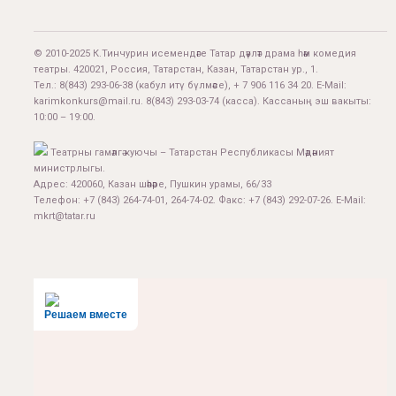
© 2010-2025 К.Тинчурин исемендәге Татар дәүләт драма һәм комедия
театры. 420021, Россия, Татарстан, Казан, Татарстан ур., 1.
Тел.:
8(843) 293-06-38
(кабул итү бүлмәсе), + 7 906 116 34 20. E-Mail:
karimkonkurs@mail.ru
.
8(843) 293-03-74
(касса). Кассаның эш вакыты:
10:00 – 19:00.
Театрны гамәлгә куючы – Татарстан Республикасы Мәдәният
министрлыгы.
Адрес: 420060, Казан шәһәре, Пушкин урамы, 66/33
Телефон: +7 (843) 264-74-01, 264-74-02. Факс: +7 (843) 292-07-26. E-Mail:
mkrt@tatar.ru
Решаем вместе