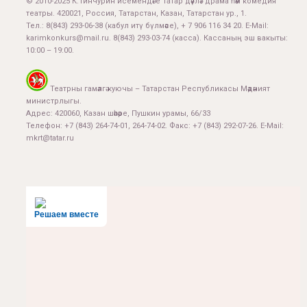
© 2010-2025 К.Тинчурин исемендәге Татар дәүләт драма һәм комедия
театры. 420021, Россия, Татарстан, Казан, Татарстан ур., 1.
Тел.:
8(843) 293-06-38
(кабул итү бүлмәсе), + 7 906 116 34 20. E-Mail:
karimkonkurs@mail.ru
.
8(843) 293-03-74
(касса). Кассаның эш вакыты:
10:00 – 19:00.
Театрны гамәлгә куючы – Татарстан Республикасы Мәдәният
министрлыгы.
Адрес: 420060, Казан шәһәре, Пушкин урамы, 66/33
Телефон: +7 (843) 264-74-01, 264-74-02. Факс: +7 (843) 292-07-26. E-Mail:
mkrt@tatar.ru
Решаем вместе