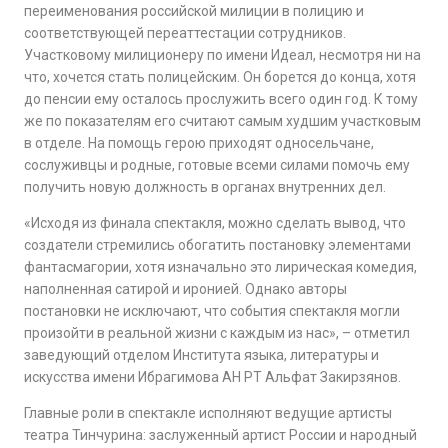
переименования российской милиции в полицию и
соответствующей переаттестации сотрудников.
Участковому милиционеру по имени Идеал, несмотря ни на
что, хочется стать полицейским. Он борется до конца, хотя
до пенсии ему осталось прослужить всего один год. К тому
же по показателям его считают самым худшим участковым
в отделе. На помощь герою приходят односельчане,
сослуживцы и родные, готовые всеми силами помочь ему
получить новую должность в органах внутренних дел.
«Исходя из финала спектакля, можно сделать вывод, что
создатели стремились обогатить постановку элементами
фантасмагории, хотя изначально это лирическая комедия,
наполненная сатирой и иронией. Однако авторы
постановки не исключают, что события спектакля могли
произойти в реальной жизни с каждым из нас», – отметил
заведующий отделом Института языка, литературы и
искусства имени Ибрагимова АН РТ Альфат Закирзянов.
Главные роли в спектакле исполняют ведущие артисты
театра Тинчурина: заслуженный артист России и народный