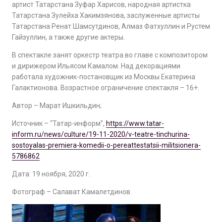
артист Татарстана Зуфар Харисов, народная артистка
Татарстана Зулейха Хакимзянова, заслуженные артисты
Татарстана Ренат Шамсутдинов, Алмаз Фатхуллин и Рустем
Гайзуллин, а также другие актеры.
В спектакле занят оркестр театра во главе с композитором
и дирижером Ильясом Камалом. Над декорациями
работала художник-постановщик из Москвы Екатерина
Галактионова. Возрастное ограничение спектакля – 16+.
Автор – Марат Ишкильдин;
Источник – “Татар-информ”,
https://www.tatar-
inform.ru/news/culture/19-11-2020/v-teatre-tinchurina-
sostoyalas-premiera-komedii-o-pereattestatsii-militsionera-
5786862
Дата: 19 ноября, 2020 г.
Фотограф – Салават Камалетдинов.